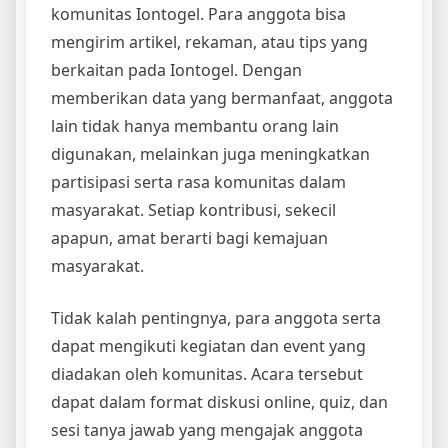
komunitas Iontogel. Para anggota bisa
mengirim artikel, rekaman, atau tips yang
berkaitan pada Iontogel. Dengan
memberikan data yang bermanfaat, anggota
lain tidak hanya membantu orang lain
digunakan, melainkan juga meningkatkan
partisipasi serta rasa komunitas dalam
masyarakat. Setiap kontribusi, sekecil
apapun, amat berarti bagi kemajuan
masyarakat.
Tidak kalah pentingnya, para anggota serta
dapat mengikuti kegiatan dan event yang
diadakan oleh komunitas. Acara tersebut
dapat dalam format diskusi online, quiz, dan
sesi tanya jawab yang mengajak anggota