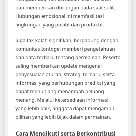
dan memberikan dorongan pada saat sulit.
Hubungan emosional ini memfasilitasi
lingkungan yang positif dan produktif.
Juga tak kalah signifikan, bergabung dengan
komunitas Iontogel memberi pengetahuan
dan data terbaru tentang permainan. Peserta
saling memberikan update mengenai
penyesuaian aturan, strategi terbaru, serta
informasi yang berhubungan prediksi yang
dapat menunjang menambah peluang
menang. Melalui ketersediaan informasi
yang lebih baik, anggota dapat mengambil
pilihan yang lebih bijak dalam permainan.
Cara Mengikuti serta Berkontribusi