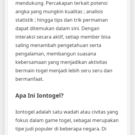
mendukung. Percakapan terkait potensi
angka yang mungkin kualitas ; analisis
statistik ; hingga tips dan trik permainan
dapat ditemukan dalam sini. Dengan
interaksi secara aktif, setiap member bisa
saling menambah pengetahuan serta
pengalaman, membangun suasana
kebersamaan yang menjadikan aktivitas
bermain togel menjadi lebih seru seru dan
bermanfaat.
Apa Ini Iontogel?
Iontogel adalah satu wadah atau civitas yang
fokus dalam game togel, sebagai merupakan
tipe judi populer di beberapa negara. Di