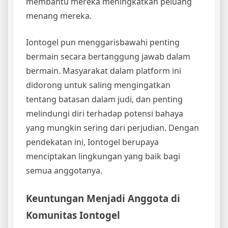
membantu mereka meningkatkan peluang
menang mereka.
Iontogel pun menggarisbawahi penting
bermain secara bertanggung jawab dalam
bermain. Masyarakat dalam platform ini
didorong untuk saling mengingatkan
tentang batasan dalam judi, dan penting
melindungi diri terhadap potensi bahaya
yang mungkin sering dari perjudian. Dengan
pendekatan ini, Iontogel berupaya
menciptakan lingkungan yang baik bagi
semua anggotanya.
Keuntungan Menjadi Anggota di
Komunitas Iontogel