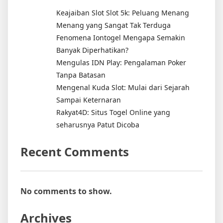
Keajaiban Slot Slot 5k: Peluang Menang
Menang yang Sangat Tak Terduga
Fenomena Iontogel Mengapa Semakin
Banyak Diperhatikan?
Mengulas IDN Play: Pengalaman Poker
Tanpa Batasan
Mengenal Kuda Slot: Mulai dari Sejarah
Sampai Keternaran
Rakyat4D: Situs Togel Online yang
seharusnya Patut Dicoba
Recent Comments
No comments to show.
Archives