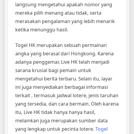
langsung mengetahui apakah nomor yang
mereka pilih menang atau tidak, serta
merasakan pengalaman yang lebih menarik
ketika menunggu hasil.
Togel HK merupakan sebuah permainan
angka yang berasal dari Hongkong. Karena
adanya penggemar, Live HK telah menjadi
sarana krusial bagi pemain untuk
mengetahui berita terbaru. Selain itu, layar
ini juga menyediakan berbagai informasi
terkait , termasuk jadwal lotere, jenis taruhan
yang tersedia, dan cara bermain. Oleh karena
itu, Live HK tidak hanya hanya hasil,
melainkan juga merupakan sumber data
yang lengkap untuk pecinta lotere.
Togel