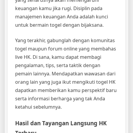
yang seharusnya akan memengaruhi
keuangan kamu jika rugi. Disiplin pada
manajemen keuangan Anda adalah kunci
untuk bermain togel dengan bijaksana.
Yang terakhir, gabunglah dengan komunitas
togel maupun forum online yang membahas
live HK. Di sana, kamu dapat membagi
pengalaman, tips, serta taktik dengan
pemain lainnya. Mendapatkan wawasan dari
orang lain yang juga ikut mengikuti togel HK
dapatkan memberikan kamu perspektif baru
serta informasi berharga yang tak Anda
ketahui sebelumnya.
Hasil dan Tayangan Langsung HK
Terbaru