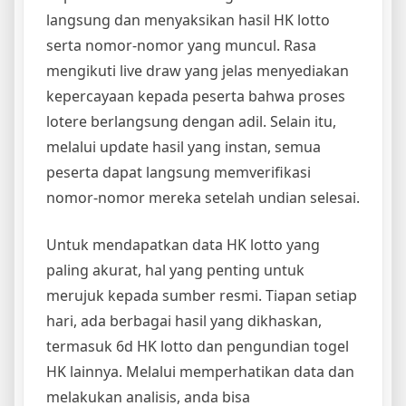
langsung dan menyaksikan hasil HK lotto
serta nomor-nomor yang muncul. Rasa
mengikuti live draw yang jelas menyediakan
kepercayaan kepada peserta bahwa proses
lotere berlangsung dengan adil. Selain itu,
melalui update hasil yang instan, semua
peserta dapat langsung memverifikasi
nomor-nomor mereka setelah undian selesai.
Untuk mendapatkan data HK lotto yang
paling akurat, hal yang penting untuk
merujuk kepada sumber resmi. Tiapan setiap
hari, ada berbagai hasil yang dikhaskan,
termasuk 6d HK lotto dan pengundian togel
HK lainnya. Melalui memperhatikan data dan
melakukan analisis, anda bisa