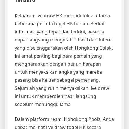
Keluaran live draw HK menjadi fokus utama
beberapa pecinta togel HK harian. Berkat
informasi yang tepat dan terkini, peserta
dapat langsung mengetahui hasil dari lotere
yang diselenggarakan oleh Hongkong Colok.
Ini amat penting bagi para pemain yang
mengharapkan dengan penuh harapan
untuk menyaksikan angka yang mereka
pasang bisa keluar sebagai pemenang.
Sejumlah yang rutin menyaksikan live draw
ini untuk memperoleh hasil langsung
sebelum menunggu lama.
Dalam platform resmi Hongkong Pools, Anda
dapat melihat live draw togel HK secara