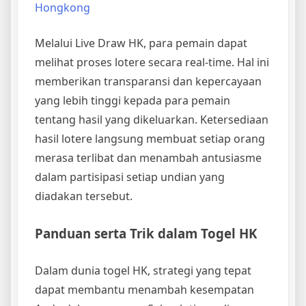
Hongkong
Melalui Live Draw HK, para pemain dapat
melihat proses lotere secara real-time. Hal ini
memberikan transparansi dan kepercayaan
yang lebih tinggi kepada para pemain
tentang hasil yang dikeluarkan. Ketersediaan
hasil lotere langsung membuat setiap orang
merasa terlibat dan menambah antusiasme
dalam partisipasi setiap undian yang
diadakan tersebut.
Panduan serta Trik dalam Togel HK
Dalam dunia togel HK, strategi yang tepat
dapat membantu menambah kesempatan