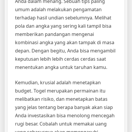
Anda dalam menang. Sebuah tips paling
umum adalah melakukan pengamatan
terhadap hasil undian sebelumnya. Melihat
pola dan angka yang sering kali tampil bisa
memberikan pandangan mengenai
kombinasi angka yang akan tampak di masa
depan. Dengan begitu, Anda bisa mengambil
keputusan lebih lebih cerdas cerdas saat
menentukan angka untuk taruhan kamu.
Kemudian, krusial adalah menetapkan
budget. Togel merupakan permainan itu
melibatkan risiko, dan menetapkan batas
yang jelas tentang berapa banyak akan siap
Anda investasikan bisa menolong mencegah
rugi besar. Cobalah untuk memakai uang