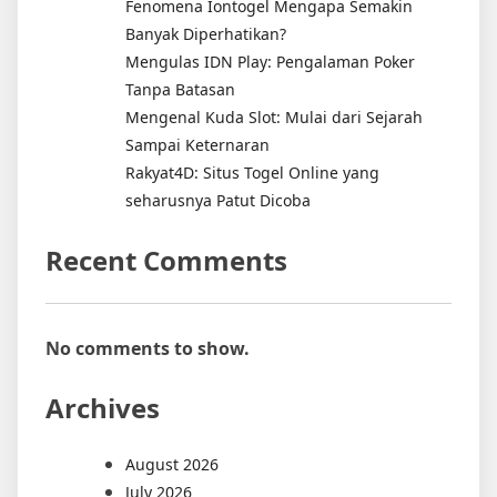
Fenomena Iontogel Mengapa Semakin
Banyak Diperhatikan?
Mengulas IDN Play: Pengalaman Poker
Tanpa Batasan
Mengenal Kuda Slot: Mulai dari Sejarah
Sampai Keternaran
Rakyat4D: Situs Togel Online yang
seharusnya Patut Dicoba
Recent Comments
No comments to show.
Archives
August 2026
July 2026