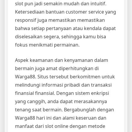
slot pun jadi semakin mudah dan intuitif.
Ketersediaan bantuan customer service yang
responsif juga memastikan memastikan
bahwa setiap pertanyaan atau kendala dapat
diselesaikan segera, sehingga kamu bisa
fokus menikmati permainan.
Aspek keamanan dan kenyamanan dalam
bermain juga amat diperhitungkan di
Warga88. Situs tersebut berkomitmen untuk
melindungi informasi pribadi dan transaksi
finansial finansial. Dengan sistem enkripsi
yang canggih, anda dapat merasakannya
tenang saat bermain. Bergabunglah dengan
Warga88 hari ini dan alami keseruan dan
manfaat dari slot online dengan metode