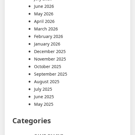
June 2026
May 2026
April 2026
March 2026
February 2026
January 2026
December 2025
November 2025
October 2025
September 2025
August 2025
July 2025
June 2025
May 2025
Categories