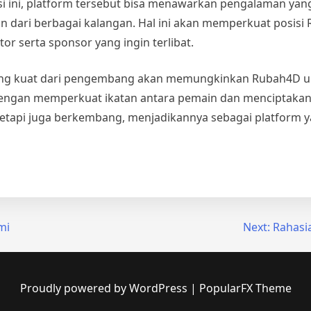
 ini, platform tersebut bisa menawarkan pengalaman yang
n dari berbagai kalangan. Hal ini akan memperkuat posisi
or serta sponsor yang ingin terlibat.
yang kuat dari pengembang akan memungkinkan Rubah4D u
 Dengan memperkuat ikatan antara pemain dan menciptaka
tetapi juga berkembang, menjadikannya sebagai platform y
mi
Next:
Rahasi
Proudly powered by WordPress
|
PopularFX Theme