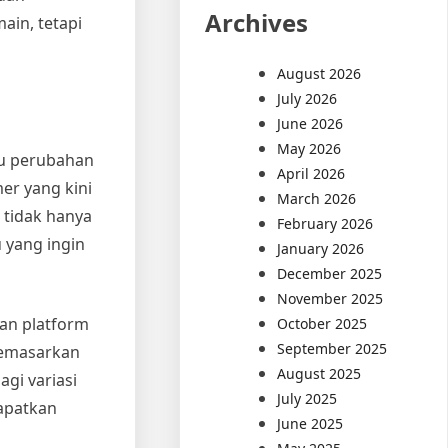
Archives
ain, tetapi
August 2026
July 2026
June 2026
May 2026
tu perubahan
April 2026
er yang kini
March 2026
 tidak hanya
February 2026
 yang ingin
January 2026
December 2025
November 2025
an platform
October 2025
September 2025
memasarkan
August 2025
gi variasi
July 2025
dapatkan
June 2025