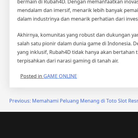
bermain di Rubah4D. Dengan memanfaatkan inovasi
mendalam dan imersif, menarik lebih banyak pemai
dalam industrinya dan menarik perhatian dari invest
Akhirnya, komunitas yang robust dan dukungan 
salah satu pionir dalam dunia game di Indonesia.
yang inklusif, Rubah4D tidak hanya akan bertahan 
terpisahkan dari narasi gaming di tanah air.
Posted in
GAME ONLINE
Post
Previous:
Memahami Peluang Menang di Toto Slot Res
navigation