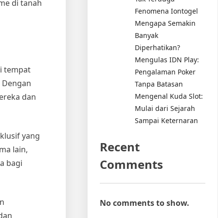
ame di tanah
Fenomena Iontogel
Mengapa Semakin
Banyak
Diperhatikan?
Mengulas IDN Play:
i tempat
Pengalaman Poker
. Dengan
Tanpa Batasan
Mengenal Kuda Slot:
ereka dan
Mulai dari Sejarah
Sampai Keternaran
klusif yang
Recent
ma lain,
Comments
a bagi
in
No comments to show.
dan