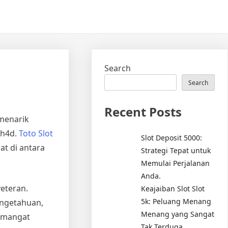
Search
Search
Recent Posts
menarik
ah4d.
Toto Slot
Slot Deposit 5000:
t di antara
Strategi Tepat untuk
Memulai Perjalanan
Anda.
eteran.
Keajaiban Slot Slot
5k: Peluang Menang
engetahuan,
Menang yang Sangat
semangat
Tak Terduga