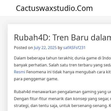
Skip
Cactuswaxstudio.com
to
content
Rubah4D: Tren Baru dala
Posted on
July 22, 2025
by
safASFsf231
Dalam beberapa tahun terakhir, dunia game di In
banyak perhatian. Salah satu tren terbaru yang s
Resmi
Fenomena ini tidak hanya mengubah cara kita
para penggemar game.
Rubah4d menawarkan pengalaman gaming yang unik
Dengan fitur-fitur menarik dan konsep yang segar
strategi, dan tentu saja, untuk bersenang-senang