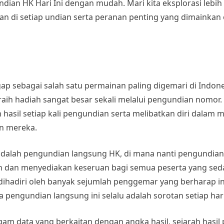
dian HK Hari Ini dengan mudah. Mari kita eksplorasi lebih
 di setiap undian serta peranan penting yang dimainkan 
p sebagai salah satu permainan paling digemari di Indones
h hadiah sangat besar sekali melalui pengundian nomor. 
hasil setiap kali pengundian serta melibatkan diri dalam m
n mereka.
 adalah pengundian langsung HK, di mana nanti pengundian
an dan menyediakan keseruan bagi semua peserta yang se
i dihadiri oleh banyak sejumlah penggemar yang berharap in
 pengundian langsung ini selalu adalah sorotan setiap hari
m data yang berkaitan dengan angka hasil, sejarah hasil