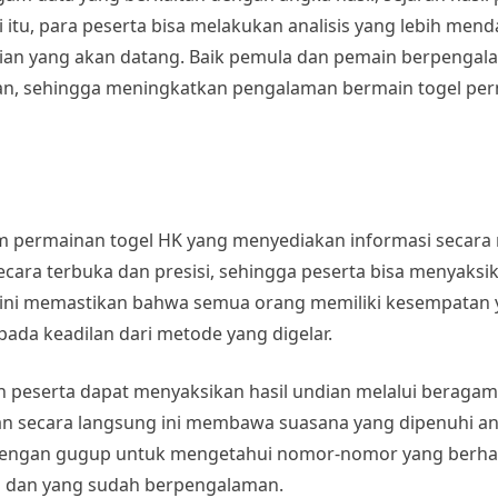
rti itu, para peserta bisa melakukan analisis yang lebih men
ndian yang akan datang. Baik pemula dan pemain berpenga
n, sehingga meningkatkan pengalaman bermain togel per
am permainan togel HK yang menyediakan informasi secara 
ecara terbuka dan presisi, sehingga peserta bisa menyaksi
al ini memastikan bahwa semua orang memiliki kesempatan
ada keadilan dari metode yang digelar.
h peserta dapat menyaksikan hasil undian melalui beragam
ukan secara langsung ini membawa suasana yang dipenuhi a
engan gugup untuk mengetahui nomor-nomor yang berhas
u dan yang sudah berpengalaman.