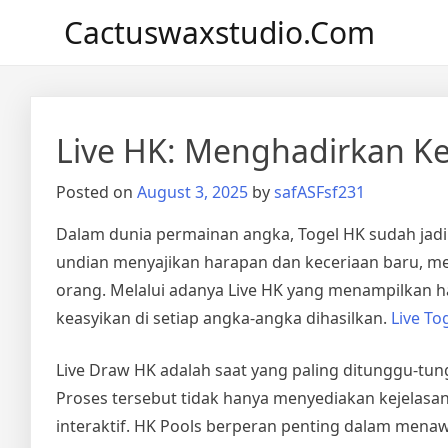
Skip
Cactuswaxstudio.com
to
content
Live HK: Menghadirkan Kes
Posted on
August 3, 2025
by
safASFsf231
Dalam dunia permainan angka, Togel HK sudah jadi 
undian menyajikan harapan dan keceriaan baru,
orang. Melalui adanya Live HK yang menampilkan h
keasyikan di setiap angka-angka dihasilkan.
Live To
Live Draw HK adalah saat yang paling ditunggu-tun
Proses tersebut tidak hanya menyediakan kejelas
interaktif. HK Pools berperan penting dalam men