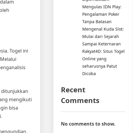
 dalam
Mengulas IDN Play:
oleh
Pengalaman Poker
Tanpa Batasan
Mengenal Kuda Slot:
Mulai dari Sejarah
Sampai Keternaran
ia. Togel ini
Rakyat4D: Situs Togel
Online yang
Melalui
seharusnya Patut
enganalisis
Dicoba
Recent
 ditunjukkan
Comments
dang mengikuti
gin bisa
.
No comments to show.
 pengundian,