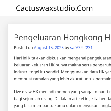
Skip
Cactuswaxstudio.com
to
content
Pengeluaran Hongkong Har
Posted on
August 15, 2025
by
safASFsf231
Hari ini kita akan diskusikan mengenai pengeluara
keluaran keluaran HK punya makna serta pengaruh y
industri togel itu sendiri. Menggunakan data HK ya
membuat ramalan yang lebih akurat untuk permain
Live draw HK menjadi momen yang sangat dinanti-na
bagi sejumlah orang. Di dalam artikel ini, kita he
yang bisa membantu kamu dalam menyusun langkah 