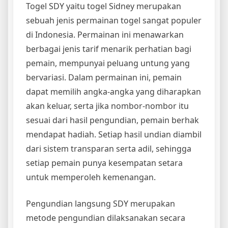
Togel SDY yaitu togel Sidney merupakan
sebuah jenis permainan togel sangat populer
di Indonesia. Permainan ini menawarkan
berbagai jenis tarif menarik perhatian bagi
pemain, mempunyai peluang untung yang
bervariasi. Dalam permainan ini, pemain
dapat memilih angka-angka yang diharapkan
akan keluar, serta jika nombor-nombor itu
sesuai dari hasil pengundian, pemain berhak
mendapat hadiah. Setiap hasil undian diambil
dari sistem transparan serta adil, sehingga
setiap pemain punya kesempatan setara
untuk memperoleh kemenangan.
Pengundian langsung SDY merupakan
metode pengundian dilaksanakan secara