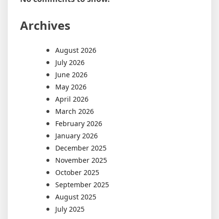
Archives
August 2026
July 2026
June 2026
May 2026
April 2026
March 2026
February 2026
January 2026
December 2025
November 2025
October 2025
September 2025
August 2025
July 2025