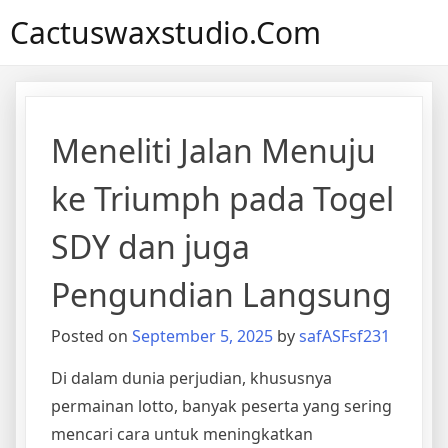
Skip
Cactuswaxstudio.com
to
content
Meneliti Jalan Menuju
ke Triumph pada Togel
SDY dan juga
Pengundian Langsung
Posted on
September 5, 2025
by
safASFsf231
Di dalam dunia perjudian, khususnya
permainan lotto, banyak peserta yang sering
mencari cara untuk meningkatkan