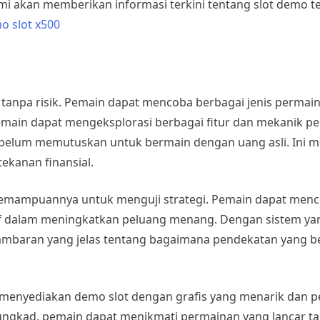
mi akan memberikan informasi terkini tentang slot demo t
o slot x500
npa risik. Pemain dapat mencoba berbagai jenis permai
ain dapat mengeksplorasi berbagai fitur dan mekanik p
sebelum memutuskan untuk bermain dengan uang asli. Ini m
ekanan finansial.
h kemampuannya untuk menguji strategi. Pemain dapat men
ktif dalam meningkatkan peluang menang. Dengan sistem y
ambaran yang jelas tentang bagaimana pendekatan yang b
ay, menyediakan demo slot dengan grafis yang menarik dan 
 rungkad, pemain dapat menikmati permainan yang lancar t