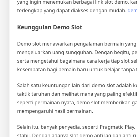
yang ingin menemukan berbagai link slot demo, ka
terlengkap yang dapat diakses dengan mudah.
dem
Keunggulan Demo Slot
Demo slot menawarkan pengalaman bermain yang ta
mengeluarkan uang sungguhan. Dengan begitu, pem
serta mengetahui bagaimana cara kerja tiap slot 
kesempatan bagi pemain baru untuk belajar tanpa t
Salah satu keuntungan lain dari demo slot adala
taktik taruhan dan melihat mana yang paling efe
seperti permainan nyata, demo slot memberikan g
mempengaruhi hasil permainan.
Selain itu, banyak penyedia, seperti Pragmatic Pl
stabil. Dengan adanya slot demo anti lag dan anti