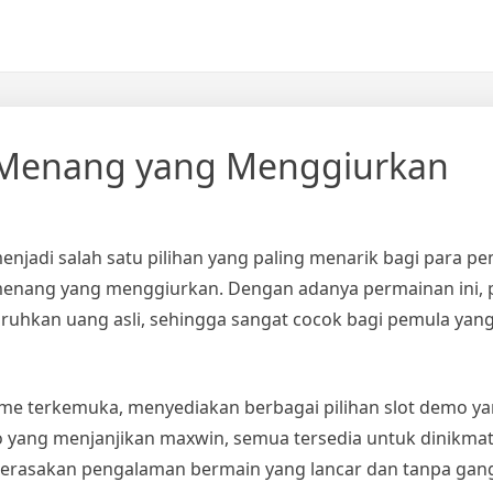
 Menang yang Menggiurkan
enjadi salah satu pilihan yang paling menarik bagi para pe
enang yang menggiurkan. Dengan adanya permainan ini, 
hkan uang asli, sehingga sangat cocok bagi pemula yang 
ame terkemuka, menyediakan berbagai pilihan slot demo y
emo yang menjanjikan maxwin, semua tersedia untuk dinikma
n merasakan pengalaman bermain yang lancar dan tanpa gan