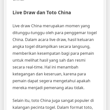
Live Draw dan Toto China
Live draw China merupakan momen yang
ditunggu-tunggu oleh para penggemar togel
China. Dalam acara live draw, hasil keluaran
angka togel ditampilkan secara langsung,
memberikan kesempatan bagi para pemain
untuk melihat hasil yang sah dan resmi
secara real-time. Hal ini menambah
ketegangan dan keseruan, karena para
pemain dapat segera mengetahui apakah
mereka menjadi pemenang atau tidak.
Selain itu, toto China juga sangat populer di
kalangan pecinta togel. Dalam format toto,