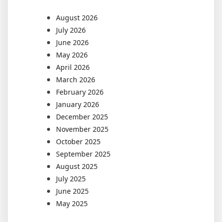
August 2026
July 2026
June 2026
May 2026
April 2026
March 2026
February 2026
January 2026
December 2025
November 2025
October 2025
September 2025
August 2025
July 2025
June 2025
May 2025