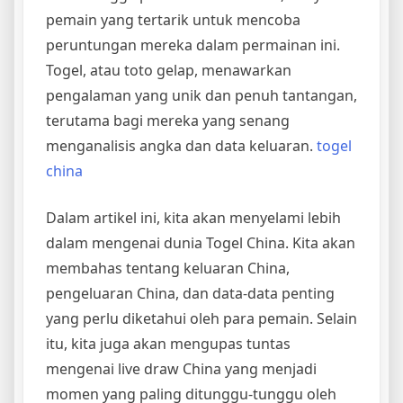
pemain yang tertarik untuk mencoba
peruntungan mereka dalam permainan ini.
Togel, atau toto gelap, menawarkan
pengalaman yang unik dan penuh tantangan,
terutama bagi mereka yang senang
menganalisis angka dan data keluaran.
togel
china
Dalam artikel ini, kita akan menyelami lebih
dalam mengenai dunia Togel China. Kita akan
membahas tentang keluaran China,
pengeluaran China, dan data-data penting
yang perlu diketahui oleh para pemain. Selain
itu, kita juga akan mengupas tuntas
mengenai live draw China yang menjadi
momen yang paling ditunggu-tunggu oleh