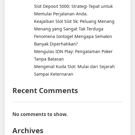
Slot Deposit 5000: Strategi Tepat untuk
Memulai Perjalanan Anda.
Keajaiban Slot Slot 5k: Peluang Menang
Menang yang Sangat Tak Terduga
Fenomena Iontogel Mengapa Semakin
Banyak Diperhatikan?
Mengulas IDN Play: Pengalaman Poker
Tanpa Batasan
Mengenal Kuda Slot: Mulai dari Sejarah
Sampai Keternaran
Recent Comments
No comments to show.
Archives