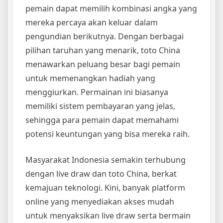
pemain dapat memilih kombinasi angka yang
mereka percaya akan keluar dalam
pengundian berikutnya. Dengan berbagai
pilihan taruhan yang menarik, toto China
menawarkan peluang besar bagi pemain
untuk memenangkan hadiah yang
menggiurkan. Permainan ini biasanya
memiliki sistem pembayaran yang jelas,
sehingga para pemain dapat memahami
potensi keuntungan yang bisa mereka raih.
Masyarakat Indonesia semakin terhubung
dengan live draw dan toto China, berkat
kemajuan teknologi. Kini, banyak platform
online yang menyediakan akses mudah
untuk menyaksikan live draw serta bermain