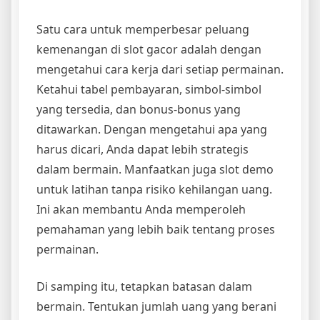
Satu cara untuk memperbesar peluang
kemenangan di slot gacor adalah dengan
mengetahui cara kerja dari setiap permainan.
Ketahui tabel pembayaran, simbol-simbol
yang tersedia, dan bonus-bonus yang
ditawarkan. Dengan mengetahui apa yang
harus dicari, Anda dapat lebih strategis
dalam bermain. Manfaatkan juga slot demo
untuk latihan tanpa risiko kehilangan uang.
Ini akan membantu Anda memperoleh
pemahaman yang lebih baik tentang proses
permainan.
Di samping itu, tetapkan batasan dalam
bermain. Tentukan jumlah uang yang berani