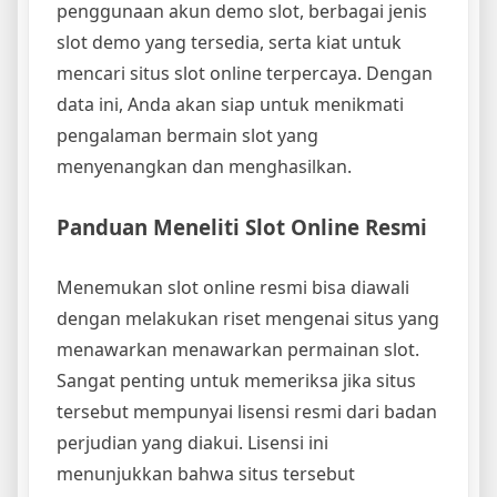
penggunaan akun demo slot, berbagai jenis
slot demo yang tersedia, serta kiat untuk
mencari situs slot online terpercaya. Dengan
data ini, Anda akan siap untuk menikmati
pengalaman bermain slot yang
menyenangkan dan menghasilkan.
Panduan Meneliti Slot Online Resmi
Menemukan slot online resmi bisa diawali
dengan melakukan riset mengenai situs yang
menawarkan menawarkan permainan slot.
Sangat penting untuk memeriksa jika situs
tersebut mempunyai lisensi resmi dari badan
perjudian yang diakui. Lisensi ini
menunjukkan bahwa situs tersebut