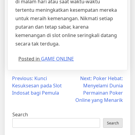
di malam hari atau saat waktu-waktu
tertentu meningkatkan kesempatan mereka
untuk meraih kemenangan. Nikmati setiap
putaran dan tetap sabar, karena
kemenangan di slot online seringkali datang
secara tak terduga.
Posted in
GAME ONLINE
Post
Previous:
Kunci
Next:
Poker Hebat:
Kesuksesan pada Slot
Menyelami Dunia
navigation
Indosat bagi Pemula
Permainan Poker
Online yang Menarik
Search
Search