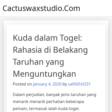
Skip
Cactuswaxstudio.com
to
content
Kuda dalam Togel:
Rahasia di Belakang
Taruhan yang
Menguntungkan
Posted on
January 4, 2026
by
safASFsf231
Dalam perjudian, banyak jenis taruhan yang
menarik menarik perhatian beberapa
pemain, termasuk ialah kuda togel.