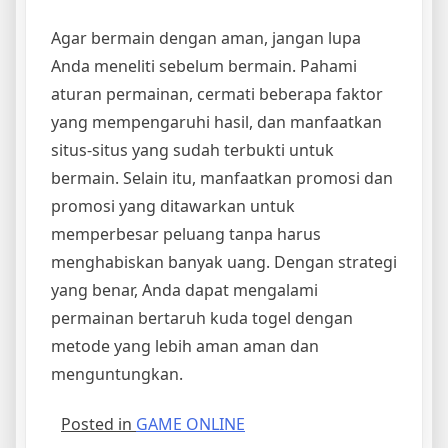
Agar bermain dengan aman, jangan lupa
Anda meneliti sebelum bermain. Pahami
aturan permainan, cermati beberapa faktor
yang mempengaruhi hasil, dan manfaatkan
situs-situs yang sudah terbukti untuk
bermain. Selain itu, manfaatkan promosi dan
promosi yang ditawarkan untuk
memperbesar peluang tanpa harus
menghabiskan banyak uang. Dengan strategi
yang benar, Anda dapat mengalami
permainan bertaruh kuda togel dengan
metode yang lebih aman aman dan
menguntungkan.
Posted in
GAME ONLINE