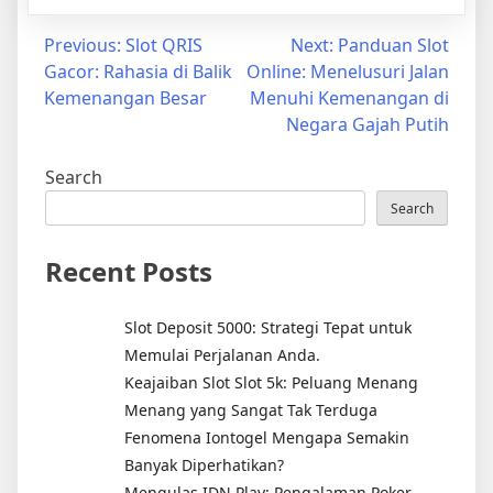
Post
Previous:
Slot QRIS
Next:
Panduan Slot
Gacor: Rahasia di Balik
Online: Menelusuri Jalan
navigation
Kemenangan Besar
Menuhi Kemenangan di
Negara Gajah Putih
Search
Search
Recent Posts
Slot Deposit 5000: Strategi Tepat untuk
Memulai Perjalanan Anda.
Keajaiban Slot Slot 5k: Peluang Menang
Menang yang Sangat Tak Terduga
Fenomena Iontogel Mengapa Semakin
Banyak Diperhatikan?
Mengulas IDN Play: Pengalaman Poker