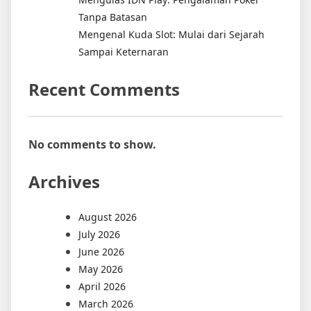
Tanpa Batasan
Mengenal Kuda Slot: Mulai dari Sejarah
Sampai Keternaran
Recent Comments
No comments to show.
Archives
August 2026
July 2026
June 2026
May 2026
April 2026
March 2026