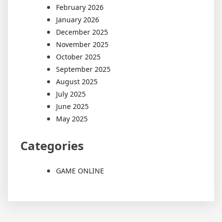
February 2026
January 2026
December 2025
November 2025
October 2025
September 2025
August 2025
July 2025
June 2025
May 2025
Categories
GAME ONLINE