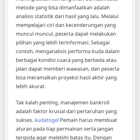
metode yang bisa dimanfaatkan adalah
analisis statistik dari hasil yang lalu. Melalui
mempelajari ciri dan kecenderungan yang
muncul muncul, peserta dapat melakukan
pilihan yang lebih terinformasi. Sebagai
contoh, menganalisis performa kuda dalam
berbagai kondisi cuaca yang berbeda atau
jalan dapat memberi wawasan, dan peserta
bisa meramalkan proyeksi hasil akhir yang
lebih akurat.
Tak kalah penting, manajemen bankroll
adalah faktor krusial dari pertaruhan yang
sukses.
kudatogel
Pemain harus membuat
aturan pada tiap permainan serta jangan
tergoda agar melebihi batas itu. Dengan