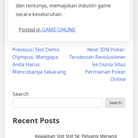
dan tentunya, memajukan industri game
secara keseluruhan.
Posted in
GAME ONLINE
Post
Previous:
Slot Demo
Next:
IDN Poker:
Olympus: Mengapa
Terobosan Revolusioner
navigation
Anda Harus
ke Dunia Situs
Mencobanya Sekarang
Permainan Poker
Online
Search
Search
Recent Posts
Keajaiban Slot Slot 5k: Peluang Menang