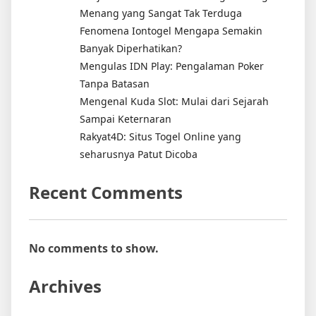
Menang yang Sangat Tak Terduga
Fenomena Iontogel Mengapa Semakin
Banyak Diperhatikan?
Mengulas IDN Play: Pengalaman Poker
Tanpa Batasan
Mengenal Kuda Slot: Mulai dari Sejarah
Sampai Keternaran
Rakyat4D: Situs Togel Online yang
seharusnya Patut Dicoba
Recent Comments
No comments to show.
Archives