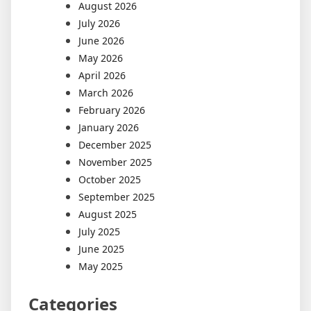
August 2026
July 2026
June 2026
May 2026
April 2026
March 2026
February 2026
January 2026
December 2025
November 2025
October 2025
September 2025
August 2025
July 2025
June 2025
May 2025
Categories