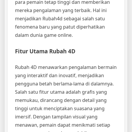
para pemain tetap tinggi dan memberikan
mereka pengalaman yang terbaik. Hal ini
menjadikan Rubah4d sebagai salah satu
fenomena baru yang patut diperhatikan
dalam dunia game online.
Fitur Utama Rubah 4D
Rubah 4D menawarkan pengalaman bermain
yang interaktif dan inovatif, menjadikan
pengguna betah berlama-lama di dalamnya.
Salah satu fitur utama adalah grafis yang
memukau, dirancang dengan detail yang
tinggi untuk menciptakan suasana yang
imersif. Dengan tampilan visual yang
menawan, pemain dapat menikmati setiap