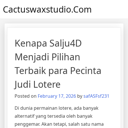
Skip
Cactuswaxstudio.com
to
content
Kenapa Salju4D
Menjadi Pilihan
Terbaik para Pecinta
Judi Lotere
Posted on
February 17, 2026
by
safASFsf231
Di dunia permainan lotere, ada banyak
alternatif yang tersedia oleh banyak
penggemar. Akan tetapi, salah satu nama