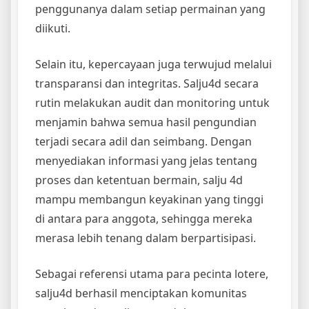
penggunanya dalam setiap permainan yang
diikuti.
Selain itu, kepercayaan juga terwujud melalui
transparansi dan integritas. Salju4d secara
rutin melakukan audit dan monitoring untuk
menjamin bahwa semua hasil pengundian
terjadi secara adil dan seimbang. Dengan
menyediakan informasi yang jelas tentang
proses dan ketentuan bermain, salju 4d
mampu membangun keyakinan yang tinggi
di antara para anggota, sehingga mereka
merasa lebih tenang dalam berpartisipasi.
Sebagai referensi utama para pecinta lotere,
salju4d berhasil menciptakan komunitas