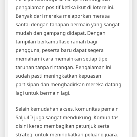
pengalaman positif ketika ikut di lotere ini.
Banyak dari mereka melaporkan merasa
santai dengan tahapan bermain yang sangat
mudah dan gampang didapat. Dengan
tampilan berkamuflase ramah bagi
pengguna, peserta baru dapat segera
memahami cara memainkan setiap tipe
taruhan tanpa rintangan. Pengalaman ini
sudah pasti meningkatkan kepuasan
partisipan dan menghadirkan mereka datang
lagi untuk bermain lagi.
Selain kemudahan akses, komunitas pemain
Salju4D juga sangat mendukung. Komunitas
disini kerap membagikan petunjuk serta
strategi untuk meningkatkan peluang juara.