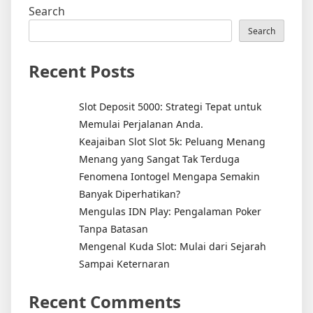
Search
Search
Recent Posts
Slot Deposit 5000: Strategi Tepat untuk
Memulai Perjalanan Anda.
Keajaiban Slot Slot 5k: Peluang Menang
Menang yang Sangat Tak Terduga
Fenomena Iontogel Mengapa Semakin
Banyak Diperhatikan?
Mengulas IDN Play: Pengalaman Poker
Tanpa Batasan
Mengenal Kuda Slot: Mulai dari Sejarah
Sampai Keternaran
Recent Comments