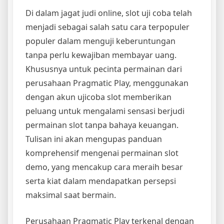
Di dalam jagat judi online, slot uji coba telah
menjadi sebagai salah satu cara terpopuler
populer dalam menguji keberuntungan
tanpa perlu kewajiban membayar uang.
Khususnya untuk pecinta permainan dari
perusahaan Pragmatic Play, menggunakan
dengan akun ujicoba slot memberikan
peluang untuk mengalami sensasi berjudi
permainan slot tanpa bahaya keuangan.
Tulisan ini akan mengupas panduan
komprehensif mengenai permainan slot
demo, yang mencakup cara meraih besar
serta kiat dalam mendapatkan persepsi
maksimal saat bermain.
Perusahaan Pragmatic Play terkenal dengan