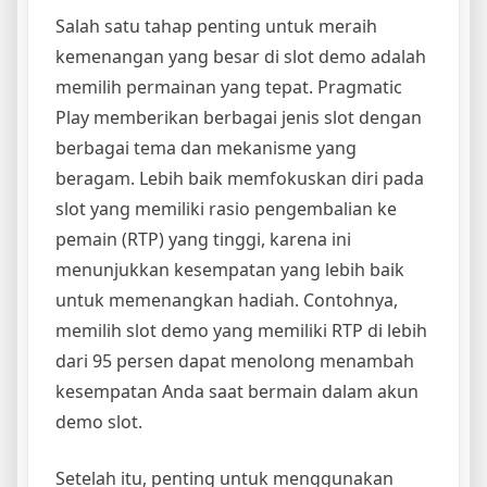
Salah satu tahap penting untuk meraih
kemenangan yang besar di slot demo adalah
memilih permainan yang tepat. Pragmatic
Play memberikan berbagai jenis slot dengan
berbagai tema dan mekanisme yang
beragam. Lebih baik memfokuskan diri pada
slot yang memiliki rasio pengembalian ke
pemain (RTP) yang tinggi, karena ini
menunjukkan kesempatan yang lebih baik
untuk memenangkan hadiah. Contohnya,
memilih slot demo yang memiliki RTP di lebih
dari 95 persen dapat menolong menambah
kesempatan Anda saat bermain dalam akun
demo slot.
Setelah itu, penting untuk menggunakan