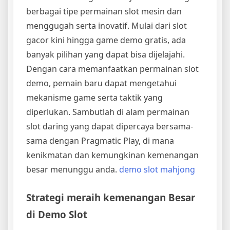
berbagai tipe permainan slot mesin dan
menggugah serta inovatif. Mulai dari slot
gacor kini hingga game demo gratis, ada
banyak pilihan yang dapat bisa dijelajahi.
Dengan cara memanfaatkan permainan slot
demo, pemain baru dapat mengetahui
mekanisme game serta taktik yang
diperlukan. Sambutlah di alam permainan
slot daring yang dapat dipercaya bersama-
sama dengan Pragmatic Play, di mana
kenikmatan dan kemungkinan kemenangan
besar menunggu anda.
demo slot mahjong
Strategi meraih kemenangan Besar
di Demo Slot