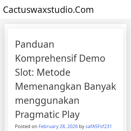
Skip
Cactuswaxstudio.com
to
content
Panduan
Komprehensif Demo
Slot: Metode
Memenangkan Banyak
menggunakan
Pragmatic Play
Posted on
February 28, 2026
by
safASFsf231