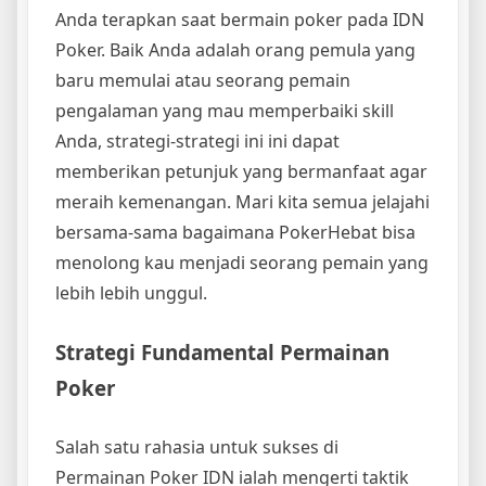
Anda terapkan saat bermain poker pada IDN
Poker. Baik Anda adalah orang pemula yang
baru memulai atau seorang pemain
pengalaman yang mau memperbaiki skill
Anda, strategi-strategi ini ini dapat
memberikan petunjuk yang bermanfaat agar
meraih kemenangan. Mari kita semua jelajahi
bersama-sama bagaimana PokerHebat bisa
menolong kau menjadi seorang pemain yang
lebih lebih unggul.
Strategi Fundamental Permainan
Poker
Salah satu rahasia untuk sukses di
Permainan Poker IDN ialah mengerti taktik