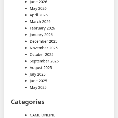
June 2026
May 2026
April 2026
March 2026
February 2026
January 2026
December 2025
November 2025
October 2025
September 2025
August 2025
July 2025
June 2025
May 2025
Categories
GAME ONLINE