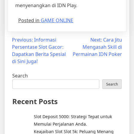
menyenangkan di IDN Play.
Posted in
GAME ONLINE
Post
Previous:
Informasi
Next:
Cara Jitu
Persentase Slot Gacor:
Mengasah Skill di
navigation
Dapatkan Berita Spesial
Permainan IDN Poker
di Sini Juga!
Search
Search
Recent Posts
Slot Deposit 5000: Strategi Tepat untuk
Memulai Perjalanan Anda.
Keajaiban Slot Slot 5k: Peluang Menang