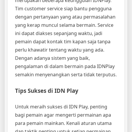
merupakan beberapa keunggulan IDNPlay.
Tim customer service siap bantu pengguna
dengan pertanyaan yang atau permasalahan
yang kerap muncul selama bermain. Service
ini dapat diakses sepanjang waktu, jadi
pemain dapat kontak tim kapan saja tanpa
perlu khawatir tentang waktu yang ada.
Dengan adanya sistem yang baik,
pengalaman di dalam bermain pada IDNPlay
semakin menyenangkan serta tidak terputus.
Tips Sukses di IDN Play
Untuk meraih sukses di IDN Play, penting
bagi pemain agar mengerti permainan apa
para pemain mainkan. Kenali aturan utama
dan taktik penting untuk setiap permainan