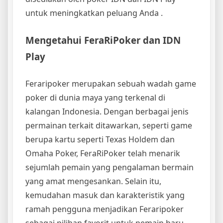
untuk meningkatkan peluang Anda .
Mengetahui FeraRiPoker dan IDN
Play
Feraripoker merupakan sebuah wadah game
poker di dunia maya yang terkenal di
kalangan Indonesia. Dengan berbagai jenis
permainan terkait ditawarkan, seperti game
berupa kartu seperti Texas Holdem dan
Omaha Poker, FeraRiPoker telah menarik
sejumlah pemain yang pengalaman bermain
yang amat mengesankan. Selain itu,
kemudahan masuk dan karakteristik yang
ramah pengguna menjadikan Feraripoker