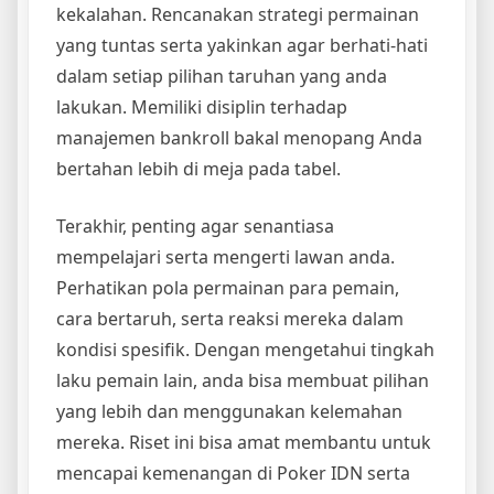
kekalahan. Rencanakan strategi permainan
yang tuntas serta yakinkan agar berhati-hati
dalam setiap pilihan taruhan yang anda
lakukan. Memiliki disiplin terhadap
manajemen bankroll bakal menopang Anda
bertahan lebih di meja pada tabel.
Terakhir, penting agar senantiasa
mempelajari serta mengerti lawan anda.
Perhatikan pola permainan para pemain,
cara bertaruh, serta reaksi mereka dalam
kondisi spesifik. Dengan mengetahui tingkah
laku pemain lain, anda bisa membuat pilihan
yang lebih dan menggunakan kelemahan
mereka. Riset ini bisa amat membantu untuk
mencapai kemenangan di Poker IDN serta