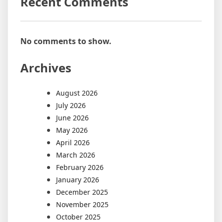
Recent Comments
No comments to show.
Archives
August 2026
July 2026
June 2026
May 2026
April 2026
March 2026
February 2026
January 2026
December 2025
November 2025
October 2025