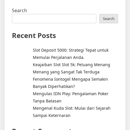
Search
Search
Recent Posts
Slot Deposit 5000: Strategi Tepat untuk
Memulai Perjalanan Anda.
Keajaiban Slot Slot 5k: Peluang Menang
Menang yang Sangat Tak Terduga
Fenomena Iontogel Mengapa Semakin
Banyak Diperhatikan?
Mengulas IDN Play: Pengalaman Poker
Tanpa Batasan
Mengenal Kuda Slot: Mulai dari Sejarah
Sampai Keternaran