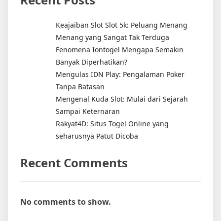
Keajaiban Slot Slot 5k: Peluang Menang
Menang yang Sangat Tak Terduga
Fenomena Iontogel Mengapa Semakin
Banyak Diperhatikan?
Mengulas IDN Play: Pengalaman Poker
Tanpa Batasan
Mengenal Kuda Slot: Mulai dari Sejarah
Sampai Keternaran
Rakyat4D: Situs Togel Online yang
seharusnya Patut Dicoba
Recent Comments
No comments to show.