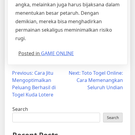
angka, melainkan juga harus bijaksana dalam
menentukan besar petaruh. Dengan
demikian, mereka bisa menghadirkan
permainan sekaligus meminimalkan risiko
rugi.
Posted in
GAME ONLINE
Post
Previous:
Cara Jitu
Next:
Toto Togel Online:
Mengoptimalkan
Cara Memenangkan
navigation
Peluang Berhasil di
Seluruh Undian
Togel Kuda Lotere
Search
Search
Recent Posts