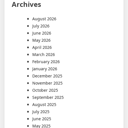
Archives
August 2026
July 2026
June 2026
May 2026
April 2026
March 2026
February 2026
January 2026
December 2025
November 2025
October 2025
September 2025
August 2025
July 2025
June 2025
May 2025