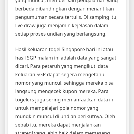
yang muncul, memberikan pengalaman yang
berbeda dibandingkan dengan menantikan
pengumuman secara tertulis. Di samping itu,
live draw juga menjamin kejelasan dalam
setiap proses undian yang berlangsung.
Hasil keluaran togel Singapore hari ini atau
hasil SGP malam ini adalah data yang sangat
dicari. Para petaruh yang mengikuti data
keluaran SGP dapat segera mengetahui
nomor yang muncul, sehingga mereka bisa
langsung mengecek kupon mereka. Para
togelers juga sering memanfaatkan data ini
untuk mempelajari pola nomor yang
mungkin muncul di undian berikutnya. Oleh
sebab itu, mereka dapat menjalankan
strategi yang lebih baik dalam memasang