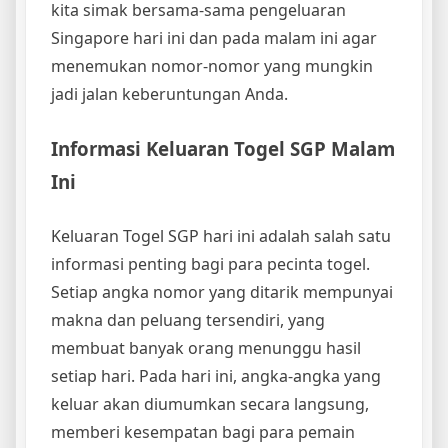
kita simak bersama-sama pengeluaran
Singapore hari ini dan pada malam ini agar
menemukan nomor-nomor yang mungkin
jadi jalan keberuntungan Anda.
Informasi Keluaran Togel SGP Malam
Ini
Keluaran Togel SGP hari ini adalah salah satu
informasi penting bagi para pecinta togel.
Setiap angka nomor yang ditarik mempunyai
makna dan peluang tersendiri, yang
membuat banyak orang menunggu hasil
setiap hari. Pada hari ini, angka-angka yang
keluar akan diumumkan secara langsung,
memberi kesempatan bagi para pemain