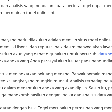
 dan analisis yang mendalam, para pecinta togel dapat m
 permainan togel online ini.
a yang perlu dilakukan adalah memilih situs togel online
 memiliki lisensi dan reputasi baik dalam menyediakan laya
patkan akun yang dapat digunakan untuk bertaruh.
data s
ngka-angka yang Anda percayai akan keluar pada pengundia
g untuk meningkatkan peluang menang. Banyak pemain men
diksi angka yang mungkin muncul. Analisis terhadap pola
alam menentukan angka yang akan dipilih. Selain itu, p
uga mengkombinasikan dengan logika dan analisis data ya
anggaran dengan baik. Togel merupakan permainan yang m