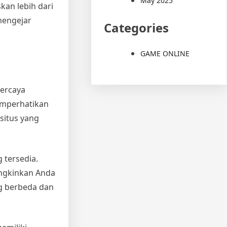
May 2025
kan lebih dari
mengejar
Categories
GAME ONLINE
percaya
emperhatikan
situs yang
 tersedia.
ungkinkan Anda
ng berbeda dan