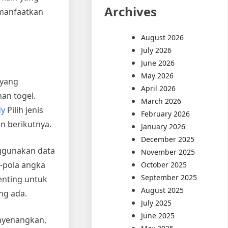
Archives
emanfaatkan
August 2026
July 2026
June 2026
May 2026
 yang
April 2026
nan togel.
March 2026
dy
Pilih jenis
February 2026
n berikutnya.
January 2026
December 2025
ggunakan data
November 2025
-pola angka
October 2025
September 2025
enting untuk
August 2025
ng ada.
July 2025
June 2025
enyenangkan,