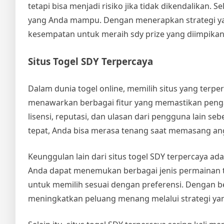
tetapi bisa menjadi risiko jika tidak dikendalikan.
yang Anda mampu. Dengan menerapkan strategi yan
kesempatan untuk meraih sdy prize yang diimpikan
Situs Togel SDY Terpercaya
Dalam dunia togel online, memilih situs yang terpe
menawarkan berbagai fitur yang memastikan pen
lisensi, reputasi, dan ulasan dari pengguna lai
tepat, Anda bisa merasa tenang saat memasang an
Keunggulan lain dari situs togel SDY terpercaya a
Anda dapat menemukan berbagai jenis permainan to
untuk memilih sesuai dengan preferensi. Dengan b
meningkatkan peluang menang melalui strategi yang