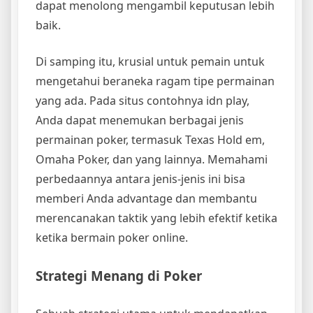
dapat menolong mengambil keputusan lebih
baik.
Di samping itu, krusial untuk pemain untuk
mengetahui beraneka ragam tipe permainan
yang ada. Pada situs contohnya idn play,
Anda dapat menemukan berbagai jenis
permainan poker, termasuk Texas Hold em,
Omaha Poker, dan yang lainnya. Memahami
perbedaannya antara jenis-jenis ini bisa
memberi Anda advantage dan membantu
merencanakan taktik yang lebih efektif ketika
ketika bermain poker online.
Strategi Menang di Poker