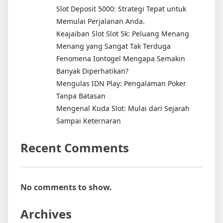
Slot Deposit 5000: Strategi Tepat untuk
Memulai Perjalanan Anda.
Keajaiban Slot Slot 5k: Peluang Menang
Menang yang Sangat Tak Terduga
Fenomena Iontogel Mengapa Semakin
Banyak Diperhatikan?
Mengulas IDN Play: Pengalaman Poker
Tanpa Batasan
Mengenal Kuda Slot: Mulai dari Sejarah
Sampai Keternaran
Recent Comments
No comments to show.
Archives