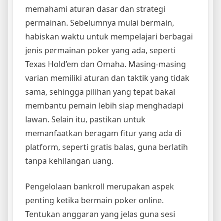
memahami aturan dasar dan strategi
permainan. Sebelumnya mulai bermain,
habiskan waktu untuk mempelajari berbagai
jenis permainan poker yang ada, seperti
Texas Hold’em dan Omaha. Masing-masing
varian memiliki aturan dan taktik yang tidak
sama, sehingga pilihan yang tepat bakal
membantu pemain lebih siap menghadapi
lawan. Selain itu, pastikan untuk
memanfaatkan beragam fitur yang ada di
platform, seperti gratis balas, guna berlatih
tanpa kehilangan uang.
Pengelolaan bankroll merupakan aspek
penting ketika bermain poker online.
Tentukan anggaran yang jelas guna sesi