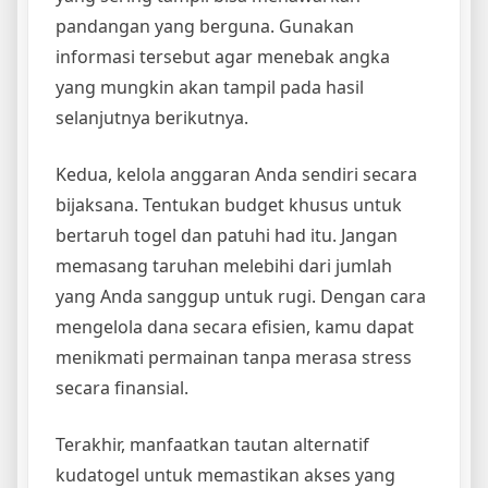
pandangan yang berguna. Gunakan
informasi tersebut agar menebak angka
yang mungkin akan tampil pada hasil
selanjutnya berikutnya.
Kedua, kelola anggaran Anda sendiri secara
bijaksana. Tentukan budget khusus untuk
bertaruh togel dan patuhi had itu. Jangan
memasang taruhan melebihi dari jumlah
yang Anda sanggup untuk rugi. Dengan cara
mengelola dana secara efisien, kamu dapat
menikmati permainan tanpa merasa stress
secara finansial.
Terakhir, manfaatkan tautan alternatif
kudatogel untuk memastikan akses yang