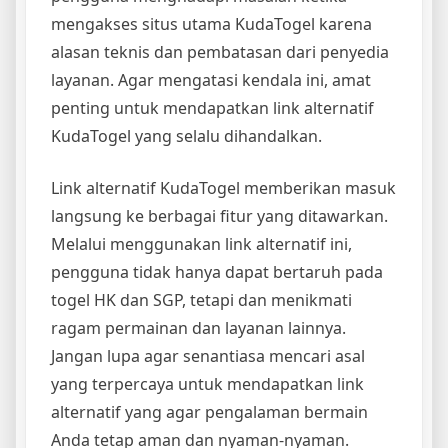
mengakses situs utama KudaTogel karena
alasan teknis dan pembatasan dari penyedia
layanan. Agar mengatasi kendala ini, amat
penting untuk mendapatkan link alternatif
KudaTogel yang selalu dihandalkan.
Link alternatif KudaTogel memberikan masuk
langsung ke berbagai fitur yang ditawarkan.
Melalui menggunakan link alternatif ini,
pengguna tidak hanya dapat bertaruh pada
togel HK dan SGP, tetapi dan menikmati
ragam permainan dan layanan lainnya.
Jangan lupa agar senantiasa mencari asal
yang terpercaya untuk mendapatkan link
alternatif yang agar pengalaman bermain
Anda tetap aman dan nyaman-nyaman.