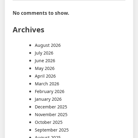
No comments to show.
Archives
August 2026
July 2026
June 2026
May 2026
April 2026
March 2026
February 2026
January 2026
December 2025
November 2025
October 2025
September 2025
August 2025