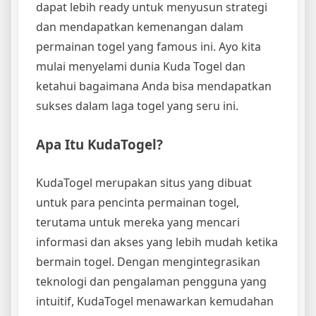
dapat lebih ready untuk menyusun strategi
dan mendapatkan kemenangan dalam
permainan togel yang famous ini. Ayo kita
mulai menyelami dunia Kuda Togel dan
ketahui bagaimana Anda bisa mendapatkan
sukses dalam laga togel yang seru ini.
Apa Itu KudaTogel?
KudaTogel merupakan situs yang dibuat
untuk para pencinta permainan togel,
terutama untuk mereka yang mencari
informasi dan akses yang lebih mudah ketika
bermain togel. Dengan mengintegrasikan
teknologi dan pengalaman pengguna yang
intuitif, KudaTogel menawarkan kemudahan