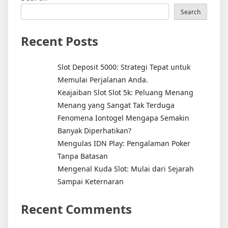
Search
Recent Posts
Slot Deposit 5000: Strategi Tepat untuk
Memulai Perjalanan Anda.
Keajaiban Slot Slot 5k: Peluang Menang
Menang yang Sangat Tak Terduga
Fenomena Iontogel Mengapa Semakin
Banyak Diperhatikan?
Mengulas IDN Play: Pengalaman Poker
Tanpa Batasan
Mengenal Kuda Slot: Mulai dari Sejarah
Sampai Keternaran
Recent Comments