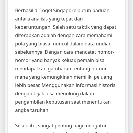
Berhasil di Togel Singapore butuh paduan
antara analisis yang tepat dan
keberuntungan. Salah satu taktik yang dapat
diterapkan adalah dengan cara memahami
pola yang biasa muncul dalam data undian
sebelumnya. Dengan cara mencatat nomor-
nomor yang banyak keluar, pemain bisa
mendapatkan gambaran tentang nomor
mana yang kemungkinan memiliki peluang
lebih besar. Menggunakan informasi historis
dengan bijak bisa menolong dalam
pengambilan keputusan saat menentukan
angka taruhan.
Selain itu, sangat penting bagi mengatur