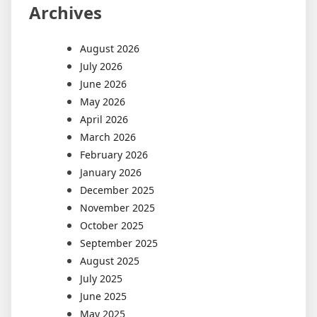
Archives
August 2026
July 2026
June 2026
May 2026
April 2026
March 2026
February 2026
January 2026
December 2025
November 2025
October 2025
September 2025
August 2025
July 2025
June 2025
May 2025