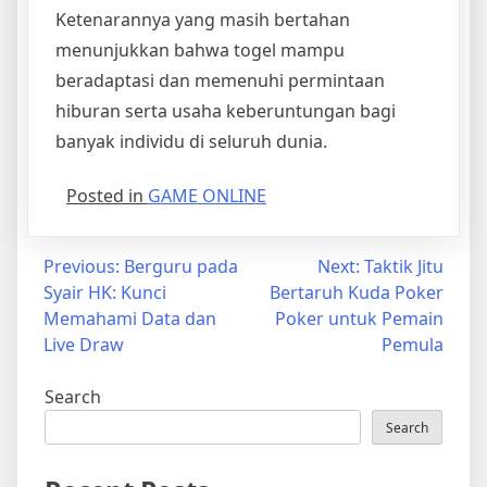
Ketenarannya yang masih bertahan
menunjukkan bahwa togel mampu
beradaptasi dan memenuhi permintaan
hiburan serta usaha keberuntungan bagi
banyak individu di seluruh dunia.
Posted in
GAME ONLINE
Post
Previous:
Berguru pada
Next:
Taktik Jitu
Syair HK: Kunci
Bertaruh Kuda Poker
navigation
Memahami Data dan
Poker untuk Pemain
Live Draw
Pemula
Search
Search