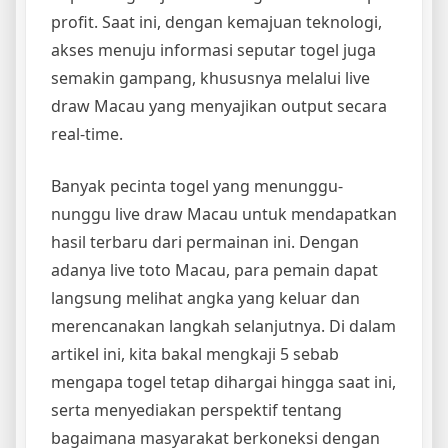
profit. Saat ini, dengan kemajuan teknologi,
akses menuju informasi seputar togel juga
semakin gampang, khususnya melalui live
draw Macau yang menyajikan output secara
real-time.
Banyak pecinta togel yang menunggu-
nunggu live draw Macau untuk mendapatkan
hasil terbaru dari permainan ini. Dengan
adanya live toto Macau, para pemain dapat
langsung melihat angka yang keluar dan
merencanakan langkah selanjutnya. Di dalam
artikel ini, kita bakal mengkaji 5 sebab
mengapa togel tetap dihargai hingga saat ini,
serta menyediakan perspektif tentang
bagaimana masyarakat berkoneksi dengan