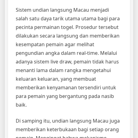
Sistem undian langsung Macau menjadi
salah satu daya tarik utama utama bagi para
pecinta permainan togel. Prosedur tersebut
dilakukan secara langsung dan memberikan
kesempatan pemain agar melihat
pengundian angka dalam real-time. Melalui
adanya sistem live draw, pemain tidak harus
menanti lama dalam rangka mengetahui
keluaran keluaran, yang membuat
memberikan kenyamanan tersendiri untuk
para pemain yang bergantung pada nasib
baik.
Di samping itu, undian langsung Macau juga
memberikan keterbukaan bagi setiap orang