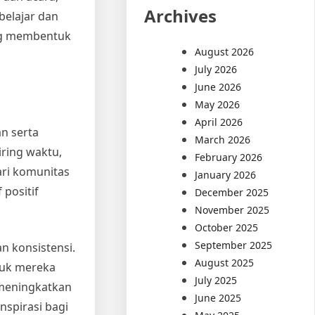
Archives
belajar dan
ng membentuk
August 2026
July 2026
June 2026
May 2026
April 2026
an serta
March 2026
ring waktu,
February 2026
ri komunitas
January 2026
 positif
December 2025
November 2025
October 2025
September 2025
n konsistensi.
August 2025
tuk mereka
July 2025
 meningkatkan
June 2025
nspirasi bagi