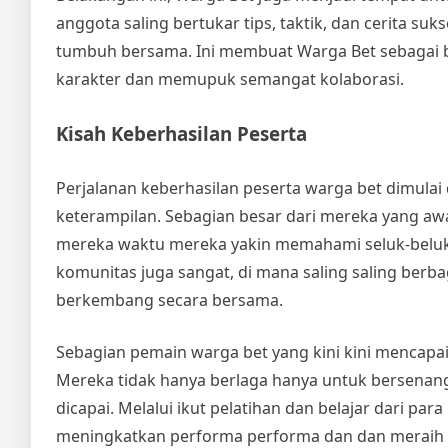
anggota saling bertukar tips, taktik, dan cerita s
tumbuh bersama. Ini membuat Warga Bet sebagai
karakter dan memupuk semangat kolaborasi.
Kisah Keberhasilan Peserta
Perjalanan keberhasilan peserta warga bet dimulai 
keterampilan. Sebagian besar dari mereka yang aw
mereka waktu mereka yakin memahami seluk-belu
komunitas juga sangat, di mana saling saling berba
berkembang secara bersama.
Sebagian pemain warga bet yang kini kini mencapa
Mereka tidak hanya berlaga hanya untuk bersenang
dicapai. Melalui ikut pelatihan dan belajar dari 
meningkatkan performa performa dan dan meraih yan