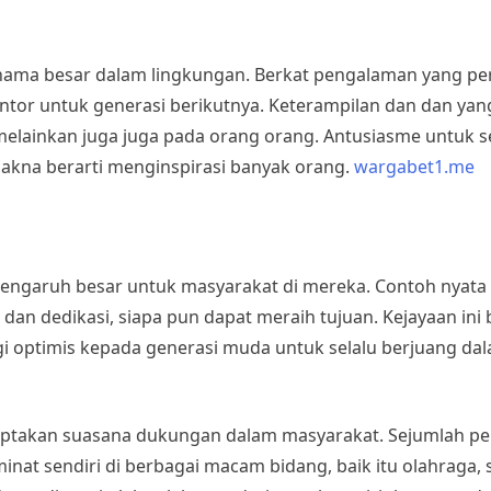
 nama besar dalam lingkungan. Berkat pengalaman yang pe
entor untuk generasi berikutnya. Keterampilan dan dan ya
 melainkan juga juga pada orang orang. Antusiasme untuk se
akna berarti menginspirasi banyak orang.
wargabet1.me
ngaruh besar untuk masyarakat di mereka. Contoh nyata 
an dedikasi, siapa pun dapat meraih tujuan. Kejayaan ini
optimis kepada generasi muda untuk selalu berjuang da
menciptakan suasana dukungan dalam masyarakat. Sejumlah 
nat sendiri di berbagai macam bidang, baik itu olahraga,