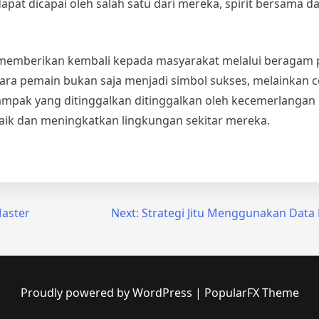
at dicapai oleh salah satu dari mereka, spirit bersama d
l, memberikan kembali kepada masyarakat melalui beragam
t, para pemain bukan saja menjadi simbol sukses, melainkan
mpak yang ditinggalkan ditinggalkan oleh kecemerlangan
baik dan meningkatkan lingkungan sekitar mereka.
Master
Next:
Strategi Jitu Menggunakan Dat
Proudly powered by WordPress
|
PopularFX Theme