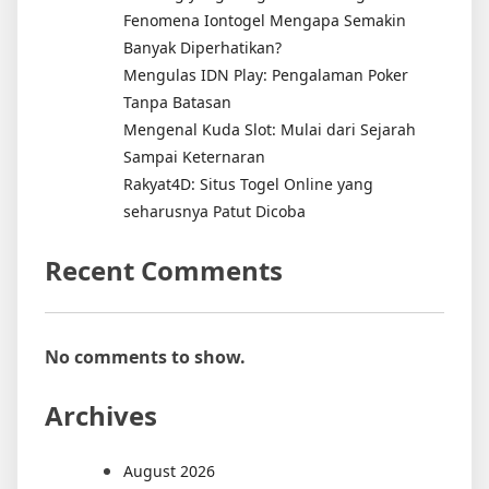
Fenomena Iontogel Mengapa Semakin
Banyak Diperhatikan?
Mengulas IDN Play: Pengalaman Poker
Tanpa Batasan
Mengenal Kuda Slot: Mulai dari Sejarah
Sampai Keternaran
Rakyat4D: Situs Togel Online yang
seharusnya Patut Dicoba
Recent Comments
No comments to show.
Archives
August 2026