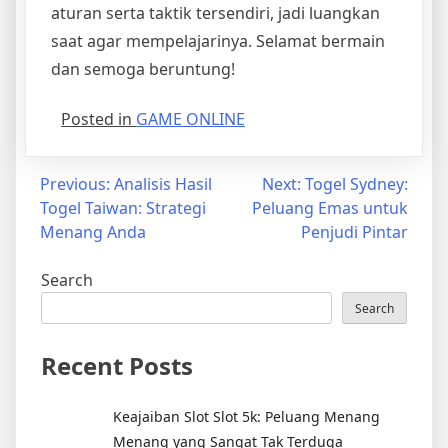
aturan serta taktik tersendiri, jadi luangkan
saat agar mempelajarinya. Selamat bermain
dan semoga beruntung!
Posted in
GAME ONLINE
Post
Previous:
Analisis Hasil
Next:
Togel Sydney:
Togel Taiwan: Strategi
Peluang Emas untuk
navigation
Menang Anda
Penjudi Pintar
Search
Search
Recent Posts
Keajaiban Slot Slot 5k: Peluang Menang
Menang yang Sangat Tak Terduga