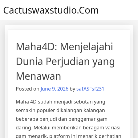
Skip
Cactuswaxstudio.com
to
content
Maha4D: Menjelajahi
Dunia Perjudian yang
Menawan
Posted on
June 9, 2026
by
safASFsf231
Maha 4D sudah menjadi sebutan yang
semakin populer dikalangan kalangan
beberapa penjudi dan penggemar gam
daring. Melalui memberikan beragam variasi
gam menarik, platform ini menarik perhatian