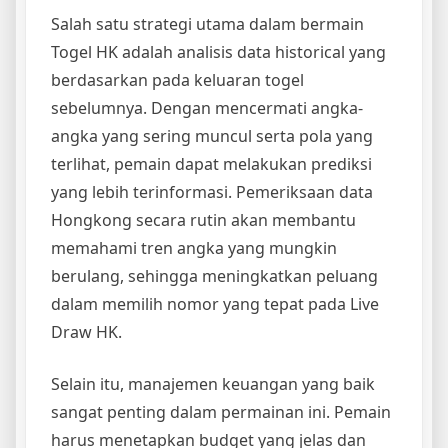
Salah satu strategi utama dalam bermain
Togel HK adalah analisis data historical yang
berdasarkan pada keluaran togel
sebelumnya. Dengan mencermati angka-
angka yang sering muncul serta pola yang
terlihat, pemain dapat melakukan prediksi
yang lebih terinformasi. Pemeriksaan data
Hongkong secara rutin akan membantu
memahami tren angka yang mungkin
berulang, sehingga meningkatkan peluang
dalam memilih nomor yang tepat pada Live
Draw HK.
Selain itu, manajemen keuangan yang baik
sangat penting dalam permainan ini. Pemain
harus menetapkan budget yang jelas dan