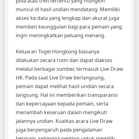
pola atau tren tertentu yang mungkin
muncul di hasil undian mendatang. Memiliki
akses ke data yang lengkap dan akurat juga
memberi keunggulan bagi para pemain yang
ingin meningkatkan peluang menang.
Keluaran Togel Hongkong biasanya
dilakukan secara rutin dan dapat diakses
melalui berbagai sumber, termasuk Live Draw
HK. Pada saat Live Draw berlangsung,
pemain dapat melihat hasil undian secara
langsung. Hal ini memberikan transparansi
dan kepercayaan kepada pemain, serta
menambah keseruan dalam mengikuti
jalannya undian. Kualitas acara Live Draw
juga berpengaruh pada pengalaman
bermain, sehingga penting untuk memilih