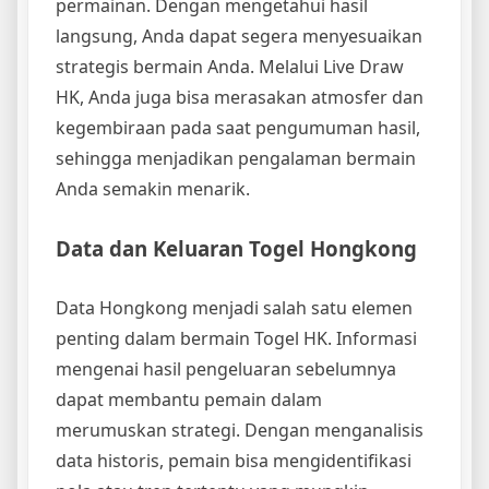
permainan. Dengan mengetahui hasil
langsung, Anda dapat segera menyesuaikan
strategis bermain Anda. Melalui Live Draw
HK, Anda juga bisa merasakan atmosfer dan
kegembiraan pada saat pengumuman hasil,
sehingga menjadikan pengalaman bermain
Anda semakin menarik.
Data dan Keluaran Togel Hongkong
Data Hongkong menjadi salah satu elemen
penting dalam bermain Togel HK. Informasi
mengenai hasil pengeluaran sebelumnya
dapat membantu pemain dalam
merumuskan strategi. Dengan menganalisis
data historis, pemain bisa mengidentifikasi