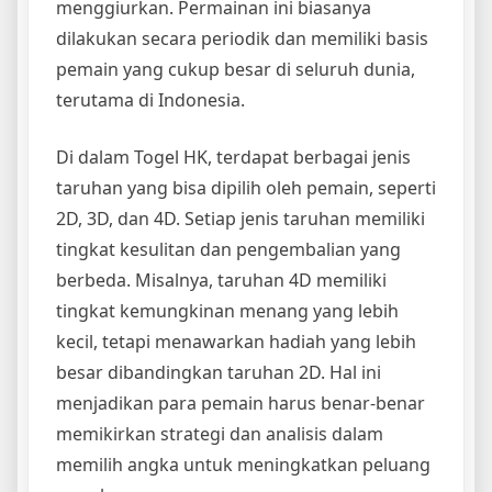
menggiurkan. Permainan ini biasanya
dilakukan secara periodik dan memiliki basis
pemain yang cukup besar di seluruh dunia,
terutama di Indonesia.
Di dalam Togel HK, terdapat berbagai jenis
taruhan yang bisa dipilih oleh pemain, seperti
2D, 3D, dan 4D. Setiap jenis taruhan memiliki
tingkat kesulitan dan pengembalian yang
berbeda. Misalnya, taruhan 4D memiliki
tingkat kemungkinan menang yang lebih
kecil, tetapi menawarkan hadiah yang lebih
besar dibandingkan taruhan 2D. Hal ini
menjadikan para pemain harus benar-benar
memikirkan strategi dan analisis dalam
memilih angka untuk meningkatkan peluang