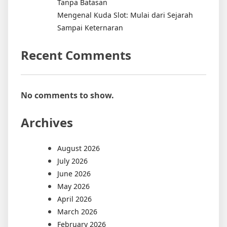
Tanpa Batasan
Mengenal Kuda Slot: Mulai dari Sejarah
Sampai Keternaran
Recent Comments
No comments to show.
Archives
August 2026
July 2026
June 2026
May 2026
April 2026
March 2026
February 2026