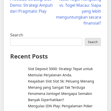
Post
Demo: Strategi Ampuh
vs. Togel Macau: Siapa
navigation
dari Pragmatic Play
yang lebih
menguntungkan secara
finansial?
Search
Search
Recent Posts
Slot Deposit 5000: Strategi Tepat untuk
Memulai Perjalanan Anda.
Keajaiban Slot Slot 5k: Peluang Menang
Menang yang Sangat Tak Terduga
Fenomena Iontogel Mengapa Semakin
Banyak Diperhatikan?
Mengulas IDN Play: Pengalaman Poker