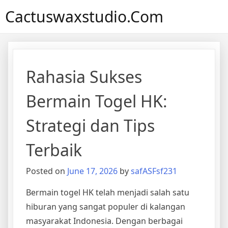
Skip
Cactuswaxstudio.com
to
content
Rahasia Sukses
Bermain Togel HK:
Strategi dan Tips
Terbaik
Posted on
June 17, 2026
by
safASFsf231
Bermain togel HK telah menjadi salah satu
hiburan yang sangat populer di kalangan
masyarakat Indonesia. Dengan berbagai