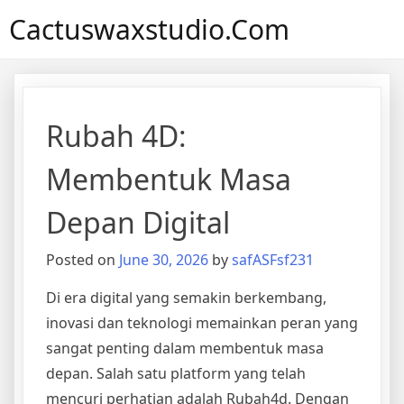
Skip
Cactuswaxstudio.com
to
content
Rubah 4D:
Membentuk Masa
Depan Digital
Posted on
June 30, 2026
by
safASFsf231
Di era digital yang semakin berkembang,
inovasi dan teknologi memainkan peran yang
sangat penting dalam membentuk masa
depan. Salah satu platform yang telah
mencuri perhatian adalah Rubah4d. Dengan