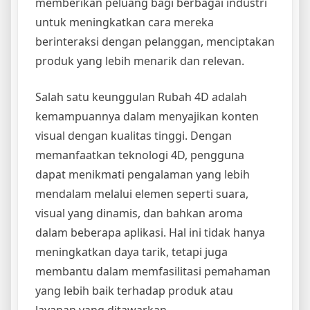
memberikan peluang bagi berbagai industri
untuk meningkatkan cara mereka
berinteraksi dengan pelanggan, menciptakan
produk yang lebih menarik dan relevan.
Salah satu keunggulan Rubah 4D adalah
kemampuannya dalam menyajikan konten
visual dengan kualitas tinggi. Dengan
memanfaatkan teknologi 4D, pengguna
dapat menikmati pengalaman yang lebih
mendalam melalui elemen seperti suara,
visual yang dinamis, dan bahkan aroma
dalam beberapa aplikasi. Hal ini tidak hanya
meningkatkan daya tarik, tetapi juga
membantu dalam memfasilitasi pemahaman
yang lebih baik terhadap produk atau