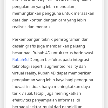
pengalaman yang lebih mendalam,
memungkinkan pengguna untuk merasakan
data dan konten dengan cara yang lebih
realistis dan menarik.
Perkembangan teknik pemrograman dan
desain grafis juga memberikan peluang
besar bagi Rubah 4D untuk terus berinovasi.
Rubah4d
Dengan berfokus pada integrasi
teknologi seperti augmented reality dan
virtual reality, Rubah 4D dapat memberikan
pengalaman yang lebih kaya bagi pengguna.
Inovasi ini tidak hanya meningkatkan daya
tarik visual, tetapi juga meningkatkan
efektivitas penyampaian informasi di
berbagai sektor, mulai dari pendidikan