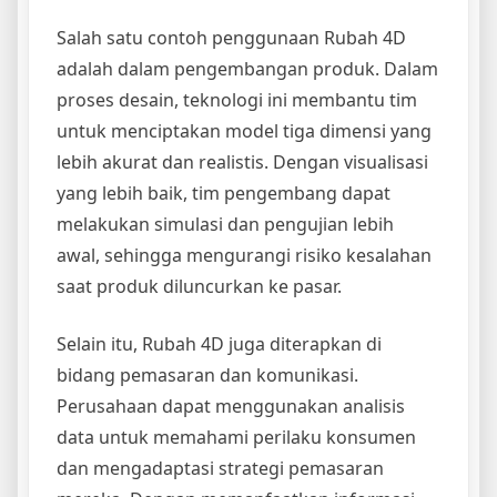
Salah satu contoh penggunaan Rubah 4D
adalah dalam pengembangan produk. Dalam
proses desain, teknologi ini membantu tim
untuk menciptakan model tiga dimensi yang
lebih akurat dan realistis. Dengan visualisasi
yang lebih baik, tim pengembang dapat
melakukan simulasi dan pengujian lebih
awal, sehingga mengurangi risiko kesalahan
saat produk diluncurkan ke pasar.
Selain itu, Rubah 4D juga diterapkan di
bidang pemasaran dan komunikasi.
Perusahaan dapat menggunakan analisis
data untuk memahami perilaku konsumen
dan mengadaptasi strategi pemasaran