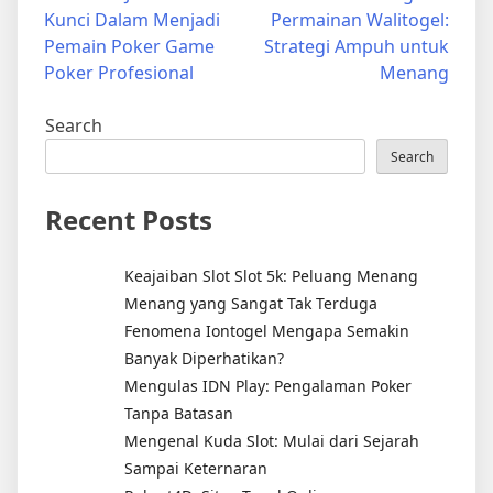
Kunci Dalam Menjadi
Permainan Walitogel:
navigation
Pemain Poker Game
Strategi Ampuh untuk
Poker Profesional
Menang
Search
Search
Recent Posts
Keajaiban Slot Slot 5k: Peluang Menang
Menang yang Sangat Tak Terduga
Fenomena Iontogel Mengapa Semakin
Banyak Diperhatikan?
Mengulas IDN Play: Pengalaman Poker
Tanpa Batasan
Mengenal Kuda Slot: Mulai dari Sejarah
Sampai Keternaran