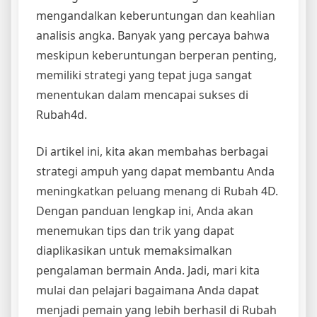
mengandalkan keberuntungan dan keahlian
analisis angka. Banyak yang percaya bahwa
meskipun keberuntungan berperan penting,
memiliki strategi yang tepat juga sangat
menentukan dalam mencapai sukses di
Rubah4d.
Di artikel ini, kita akan membahas berbagai
strategi ampuh yang dapat membantu Anda
meningkatkan peluang menang di Rubah 4D.
Dengan panduan lengkap ini, Anda akan
menemukan tips dan trik yang dapat
diaplikasikan untuk memaksimalkan
pengalaman bermain Anda. Jadi, mari kita
mulai dan pelajari bagaimana Anda dapat
menjadi pemain yang lebih berhasil di Rubah