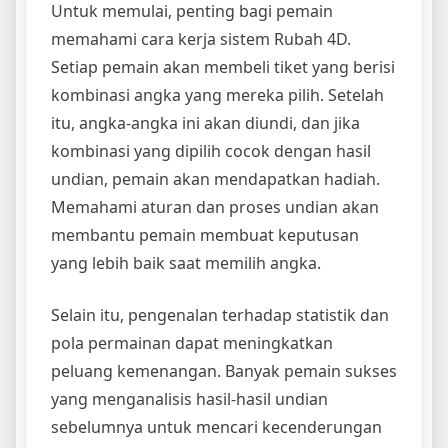
Untuk memulai, penting bagi pemain
memahami cara kerja sistem Rubah 4D.
Setiap pemain akan membeli tiket yang berisi
kombinasi angka yang mereka pilih. Setelah
itu, angka-angka ini akan diundi, dan jika
kombinasi yang dipilih cocok dengan hasil
undian, pemain akan mendapatkan hadiah.
Memahami aturan dan proses undian akan
membantu pemain membuat keputusan
yang lebih baik saat memilih angka.
Selain itu, pengenalan terhadap statistik dan
pola permainan dapat meningkatkan
peluang kemenangan. Banyak pemain sukses
yang menganalisis hasil-hasil undian
sebelumnya untuk mencari kecenderungan