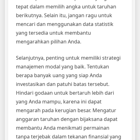
tepat dalam memilih angka untuk taruhan
berikutnya. Selain itu, jangan ragu untuk
mencari dan menggunakan data statistik
yang tersedia untuk membantu
mengarahkan pilihan Anda.
Selanjutnya, penting untuk memiliki strategi
manajemen modal yang baik. Tentukan
berapa banyak uang yang siap Anda
investasikan dan patuhi batas tersebut.
Hindari godaan untuk bertaruh lebih dari
yang Anda mampu, karena ini dapat
mengarah pada kerugian besar. Mengatur
anggaran taruhan dengan bijaksana dapat
membantu Anda menikmati permainan
tanpa terjebak dalam tekanan finansial yang