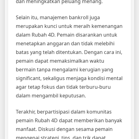
dan meningkatkan peluang menang.
Selain itu, manajemen bankroll juga
merupakan kunci untuk meraih kemenangan
dalam Rubah 4D. Pemain disarankan untuk
menetapkan anggaran dan tidak melebihi
batas yang telah ditentukan. Dengan cara ini,
pemain dapat memaksimalkan waktu
bermain tanpa mengalami kerugian yang
significant, sekaligus menjaga kondisi mental
agar tetap fokus dan tidak terburu-buru
dalam mengambil keputusan.
Terakhir, berpartisipasi dalam komunitas
pemain Rubah 4D dapat memberikan banyak
manfaat. Diskusi dengan sesama pemain
mengenai strategi, tips, dan trik dapat