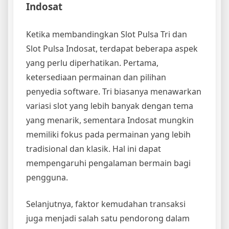
Indosat
Ketika membandingkan Slot Pulsa Tri dan
Slot Pulsa Indosat, terdapat beberapa aspek
yang perlu diperhatikan. Pertama,
ketersediaan permainan dan pilihan
penyedia software. Tri biasanya menawarkan
variasi slot yang lebih banyak dengan tema
yang menarik, sementara Indosat mungkin
memiliki fokus pada permainan yang lebih
tradisional dan klasik. Hal ini dapat
mempengaruhi pengalaman bermain bagi
pengguna.
Selanjutnya, faktor kemudahan transaksi
juga menjadi salah satu pendorong dalam