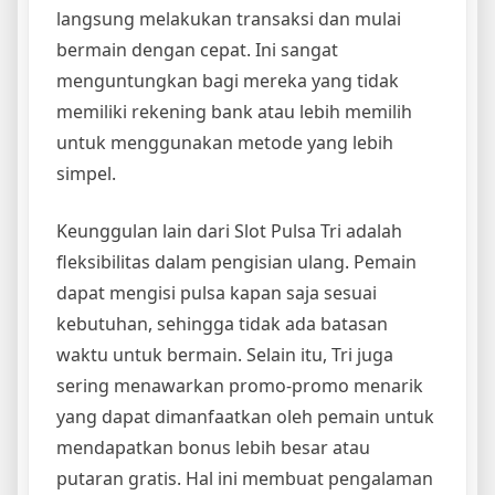
langsung melakukan transaksi dan mulai
bermain dengan cepat. Ini sangat
menguntungkan bagi mereka yang tidak
memiliki rekening bank atau lebih memilih
untuk menggunakan metode yang lebih
simpel.
Keunggulan lain dari Slot Pulsa Tri adalah
fleksibilitas dalam pengisian ulang. Pemain
dapat mengisi pulsa kapan saja sesuai
kebutuhan, sehingga tidak ada batasan
waktu untuk bermain. Selain itu, Tri juga
sering menawarkan promo-promo menarik
yang dapat dimanfaatkan oleh pemain untuk
mendapatkan bonus lebih besar atau
putaran gratis. Hal ini membuat pengalaman