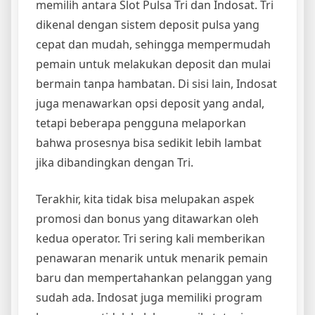
memilih antara Slot Pulsa Tri dan Indosat. Tri
dikenal dengan sistem deposit pulsa yang
cepat dan mudah, sehingga mempermudah
pemain untuk melakukan deposit dan mulai
bermain tanpa hambatan. Di sisi lain, Indosat
juga menawarkan opsi deposit yang andal,
tetapi beberapa pengguna melaporkan
bahwa prosesnya bisa sedikit lebih lambat
jika dibandingkan dengan Tri.
Terakhir, kita tidak bisa melupakan aspek
promosi dan bonus yang ditawarkan oleh
kedua operator. Tri sering kali memberikan
penawaran menarik untuk menarik pemain
baru dan mempertahankan pelanggan yang
sudah ada. Indosat juga memiliki program