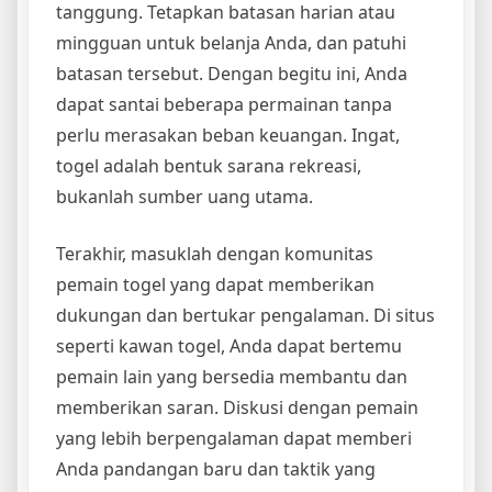
tanggung. Tetapkan batasan harian atau
mingguan untuk belanja Anda, dan patuhi
batasan tersebut. Dengan begitu ini, Anda
dapat santai beberapa permainan tanpa
perlu merasakan beban keuangan. Ingat,
togel adalah bentuk sarana rekreasi,
bukanlah sumber uang utama.
Terakhir, masuklah dengan komunitas
pemain togel yang dapat memberikan
dukungan dan bertukar pengalaman. Di situs
seperti kawan togel, Anda dapat bertemu
pemain lain yang bersedia membantu dan
memberikan saran. Diskusi dengan pemain
yang lebih berpengalaman dapat memberi
Anda pandangan baru dan taktik yang