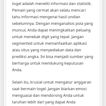
togel adalah meneliti informasi dan statistik.
Pemain yang cermat akan selalu mencari
tahu informasi mengenai hasil undian
sebelumnya. Dengan menganalisis pola yang
muncul, Anda dapat meningkatkan peluang
untuk menebak digit yang tepat. Jangan
segmented untuk memanfaatkan aplikasi
atau situs yang menyediakan data dan
prediksi angka. Ini bisa menjadi sumber yang
berharga untuk mendukung keputusan
Anda.
Selain itu, krusial untuk mengatur anggaran
saat bermain togel. Jangan biarkan emosi
menguasai dan mendorong Anda untuk
taruhan lebih dari yang dapat Anda