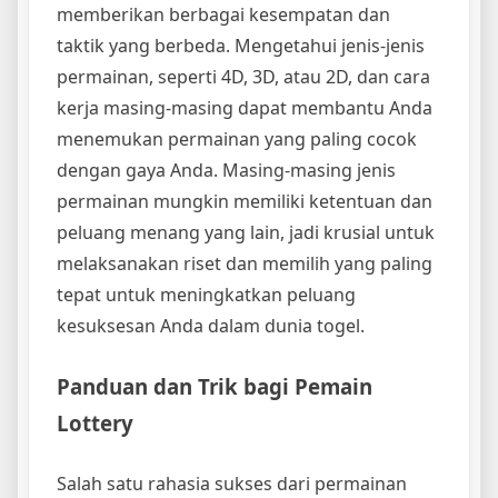
memberikan berbagai kesempatan dan
taktik yang berbeda. Mengetahui jenis-jenis
permainan, seperti 4D, 3D, atau 2D, dan cara
kerja masing-masing dapat membantu Anda
menemukan permainan yang paling cocok
dengan gaya Anda. Masing-masing jenis
permainan mungkin memiliki ketentuan dan
peluang menang yang lain, jadi krusial untuk
melaksanakan riset dan memilih yang paling
tepat untuk meningkatkan peluang
kesuksesan Anda dalam dunia togel.
Panduan dan Trik bagi Pemain
Lottery
Salah satu rahasia sukses dari permainan