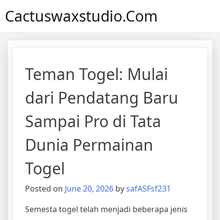
Skip
Cactuswaxstudio.com
to
content
Teman Togel: Mulai
dari Pendatang Baru
Sampai Pro di Tata
Dunia Permainan
Togel
Posted on
June 20, 2026
by
safASFsf231
Semesta togel telah menjadi beberapa jenis