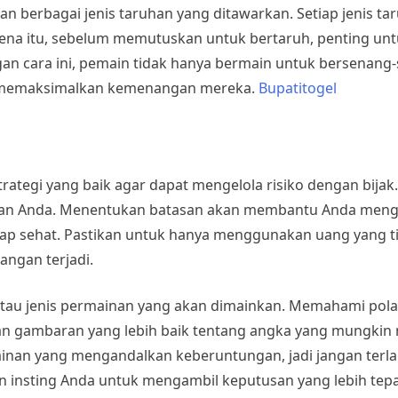
 berbagai jenis taruhan yang ditawarkan. Setiap jenis ta
rena itu, sebelum memutuskan untuk bertaruh, penting u
ngan cara ini, pemain tidak hanya bermain untuk bersenang-
n memaksimalkan kemenangan mereka.
Bupatitogel
trategi yang baik agar dapat mengelola risiko dengan bijak
inan Anda. Menentukan batasan akan membantu Anda meng
ap sehat. Pastikan untuk hanya menggunakan uang yang t
angan terjadi.
 atau jenis permainan yang akan dimainkan. Memahami pol
n gambaran yang lebih baik tentang angka yang mungkin 
ainan yang mengandalkan keberuntungan, jadi jangan terl
an insting Anda untuk mengambil keputusan yang lebih tepa