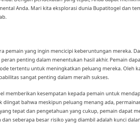
ental Anda. Mari kita eksplorasi dunia Bupatitogel dan t
ab.
ra pemain yang ingin mencicipi keberuntungan mereka. D
g peran penting dalam menentukan hasil akhir. Pemain dap
de tertentu untuk meningkatkan peluang mereka. Oleh ka
bilitas sangat penting dalam meraih sukses.
itogel memberikan kesempatan kepada pemain untuk menda
k diingat bahwa meskipun peluang menang ada, permainan 
 yang tepat dan pengetahuan yang cukup, pemain dapat 
dan seberapa besar risiko yang diambil adalah kunci dal