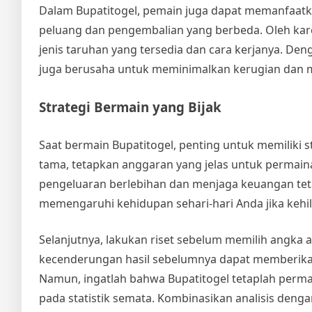
Dalam Bupatitogel, pemain juga dapat memanfaatkan
peluang dan pengembalian yang berbeda. Oleh ka
jenis taruhan yang tersedia dan cara kerjanya. De
juga berusaha untuk meminimalkan kerugian da
Strategi Bermain yang Bijak
Saat bermain Bupatitogel, penting untuk memiliki s
tama, tetapkan anggaran yang jelas untuk perma
pengeluaran berlebihan dan menjaga keuangan tet
memengaruhi kehidupan sehari-hari Anda jika kehil
Selanjutnya, lakukan riset sebelum memilih angka
kecenderungan hasil sebelumnya dapat memberika
Namun, ingatlah bahwa Bupatitogel tetaplah perm
pada statistik semata. Kombinasikan analisis deng