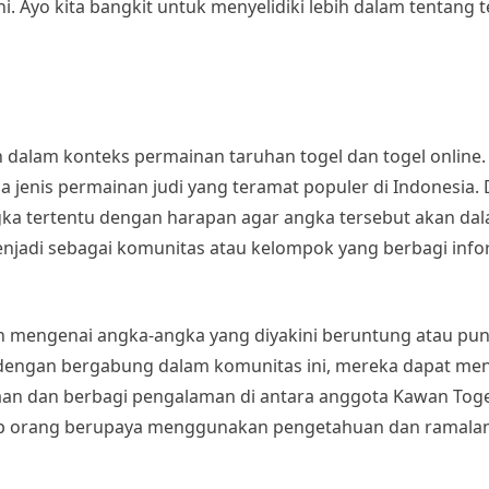
ni. Ayo kita bangkit untuk menyelidiki lebih dalam tentang 
dalam konteks permainan taruhan togel dan togel online. 
a jenis permainan judi yang teramat populer di Indonesia.
a tertentu dengan harapan agar angka tersebut akan dal
enjadi sebagai komunitas atau kelompok yang berbagi info
n mengenai angka-angka yang diyakini beruntung atau pun
a dengan bergabung dalam komunitas ini, mereka dapat me
an dan berbagi pengalaman di antara anggota Kawan Toge
iap orang berupaya menggunakan pengetahuan dan ramala