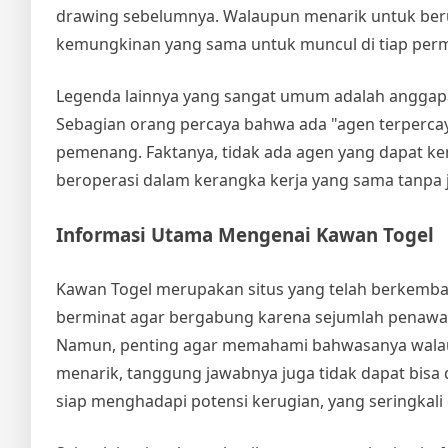
drawing sebelumnya. Walaupun menarik untuk beru
kemungkinan yang sama untuk muncul di tiap perma
Legenda lainnya yang sangat umum adalah anggapa
Sebagian orang percaya bahwa ada "agen terperca
pemenang. Faktanya, tidak ada agen yang dapat k
beroperasi dalam kerangka kerja yang sama tanp
Informasi Utama Mengenai Kawan Togel
Kawan Togel merupakan situs yang telah berkembang
berminat agar bergabung karena sejumlah penawa
Namun, penting agar memahami bahwasanya wala
menarik, tanggung jawabnya juga tidak dapat bisa 
siap menghadapi potensi kerugian, yang seringkal