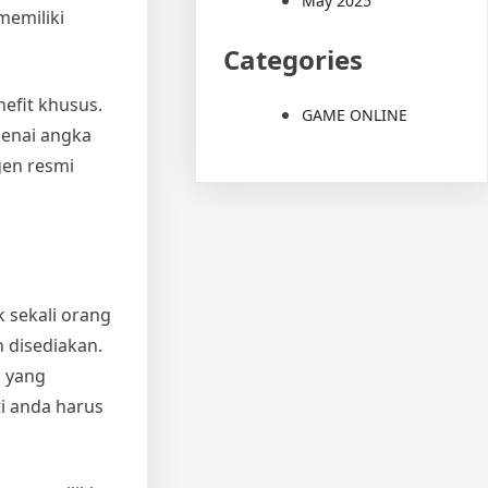
May 2025
memiliki
Categories
efit khusus.
GAME ONLINE
genai angka
gen resmi
 sekali orang
 disediakan.
 yang
ti anda harus