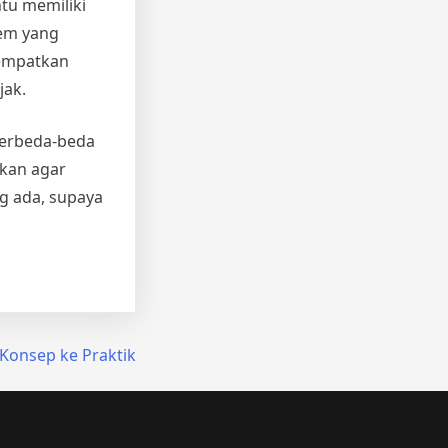
tu memiliki
tem yang
tempatkan
jak.
berbeda-beda
ukan agar
g ada, supaya
 Konsep ke Praktik