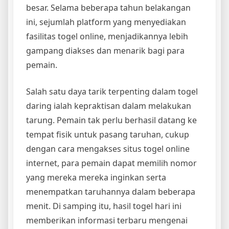
besar. Selama beberapa tahun belakangan
ini, sejumlah platform yang menyediakan
fasilitas togel online, menjadikannya lebih
gampang diakses dan menarik bagi para
pemain.
Salah satu daya tarik terpenting dalam togel
daring ialah kepraktisan dalam melakukan
tarung. Pemain tak perlu berhasil datang ke
tempat fisik untuk pasang taruhan, cukup
dengan cara mengakses situs togel online
internet, para pemain dapat memilih nomor
yang mereka mereka inginkan serta
menempatkan taruhannya dalam beberapa
menit. Di samping itu, hasil togel hari ini
memberikan informasi terbaru mengenai