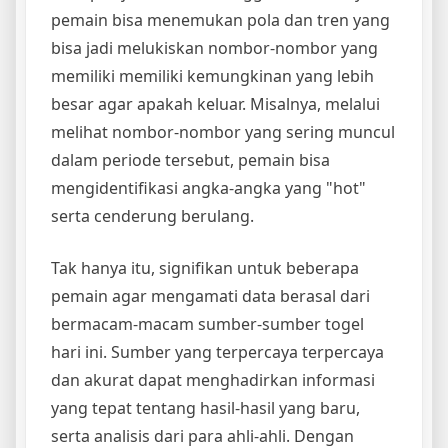
pemain bisa menemukan pola dan tren yang
bisa jadi melukiskan nombor-nombor yang
memiliki memiliki kemungkinan yang lebih
besar agar apakah keluar. Misalnya, melalui
melihat nombor-nombor yang sering muncul
dalam periode tersebut, pemain bisa
mengidentifikasi angka-angka yang "hot"
serta cenderung berulang.
Tak hanya itu, signifikan untuk beberapa
pemain agar mengamati data berasal dari
bermacam-macam sumber-sumber togel
hari ini. Sumber yang terpercaya terpercaya
dan akurat dapat menghadirkan informasi
yang tepat tentang hasil-hasil yang baru,
serta analisis dari para ahli-ahli. Dengan