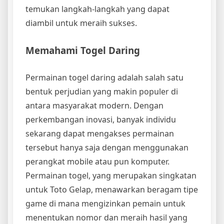
temukan langkah-langkah yang dapat
diambil untuk meraih sukses.
Memahami Togel Daring
Permainan togel daring adalah salah satu
bentuk perjudian yang makin populer di
antara masyarakat modern. Dengan
perkembangan inovasi, banyak individu
sekarang dapat mengakses permainan
tersebut hanya saja dengan menggunakan
perangkat mobile atau pun komputer.
Permainan togel, yang merupakan singkatan
untuk Toto Gelap, menawarkan beragam tipe
game di mana mengizinkan pemain untuk
menentukan nomor dan meraih hasil yang