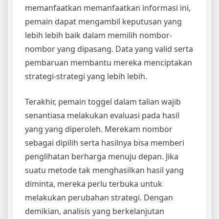
memanfaatkan memanfaatkan informasi ini,
pemain dapat mengambil keputusan yang
lebih lebih baik dalam memilih nombor-
nombor yang dipasang. Data yang valid serta
pembaruan membantu mereka menciptakan
strategi-strategi yang lebih lebih.
Terakhir, pemain toggel dalam talian wajib
senantiasa melakukan evaluasi pada hasil
yang yang diperoleh. Merekam nombor
sebagai dipilih serta hasilnya bisa memberi
penglihatan berharga menuju depan. Jika
suatu metode tak menghasilkan hasil yang
diminta, mereka perlu terbuka untuk
melakukan perubahan strategi. Dengan
demikian, analisis yang berkelanjutan