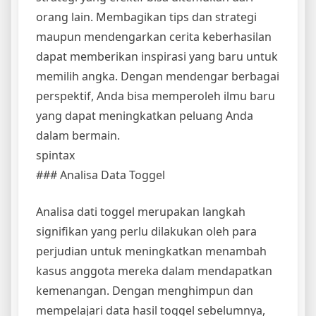
orang lain. Membagikan tips dan strategi
maupun mendengarkan cerita keberhasilan
dapat memberikan inspirasi yang baru untuk
memilih angka. Dengan mendengar berbagai
perspektif, Anda bisa memperoleh ilmu baru
yang dapat meningkatkan peluang Anda
dalam bermain.
spintax
### Analisa Data Toggel
Analisa dati toggel merupakan langkah
signifikan yang perlu dilakukan oleh para
perjudian untuk meningkatkan menambah
kasus anggota mereka dalam mendapatkan
kemenangan. Dengan menghimpun dan
mempelajari data hasil toggel sebelumnya,