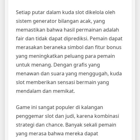
Setiap putar dalam kuda slot dikelola oleh
sistem generator bilangan acak, yang
memastikan bahwa hasil permainan adalah
fair dan tidak dapat diprediksi. Pemain dapat
merasakan beraneka simbol dan fitur bonus
yang meningkatkan peluang para pemain
untuk menang. Dengan grafis yang
menawan dan suara yang menggugah, kuda
slot memberikan sensasi bermain yang
mendalam dan memikat.
Game ini sangat populer di kalangan
penggemar slot dan judi, karena kombinasi
strategi dan chance. Banyak sekali pemain
yang merasa bahwa mereka dapat