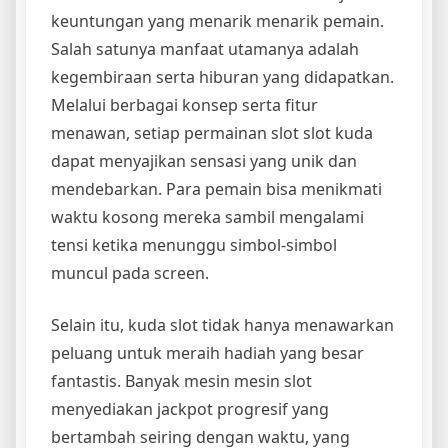
keuntungan yang menarik menarik pemain.
Salah satunya manfaat utamanya adalah
kegembiraan serta hiburan yang didapatkan.
Melalui berbagai konsep serta fitur
menawan, setiap permainan slot slot kuda
dapat menyajikan sensasi yang unik dan
mendebarkan. Para pemain bisa menikmati
waktu kosong mereka sambil mengalami
tensi ketika menunggu simbol-simbol
muncul pada screen.
Selain itu, kuda slot tidak hanya menawarkan
peluang untuk meraih hadiah yang besar
fantastis. Banyak mesin mesin slot
menyediakan jackpot progresif yang
bertambah seiring dengan waktu, yang