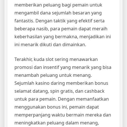
memberikan peluang bagi pemain untuk
mengambil dana sejumlah besaran yang
fantastis. Dengan taktik yang efektif serta
beberapa nasib, para pemain dapat meraih
keberhasilan yang bermakna, menjadikan ini
ini menarik dikuti dan dimainkan.
Terakhir, kuda slot sering menawarkan
promosi dan insentif yang menarik yang bisa
menambah peluang untuk menang.
Sejumlah kasino daring memberikan bonus
selamat datang, spin gratis, dan cashback
untuk para pemain. Dengan memanfaatkan
menggunakan bonus ini, pemain dapat
memperpanjang waktu bermain mereka dan
meningkatkan peluang dalam menang,