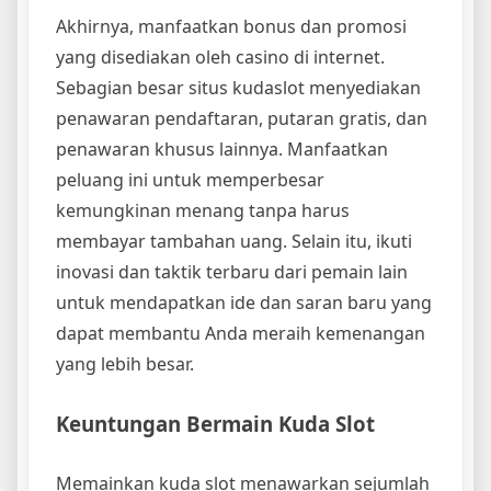
Akhirnya, manfaatkan bonus dan promosi
yang disediakan oleh casino di internet.
Sebagian besar situs kudaslot menyediakan
penawaran pendaftaran, putaran gratis, dan
penawaran khusus lainnya. Manfaatkan
peluang ini untuk memperbesar
kemungkinan menang tanpa harus
membayar tambahan uang. Selain itu, ikuti
inovasi dan taktik terbaru dari pemain lain
untuk mendapatkan ide dan saran baru yang
dapat membantu Anda meraih kemenangan
yang lebih besar.
Keuntungan Bermain Kuda Slot
Memainkan kuda slot menawarkan sejumlah