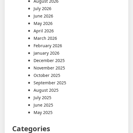
August 2026
July 2026
June 2026
May 2026
April 2026
March 2026
February 2026
January 2026
December 2025
November 2025
October 2025
September 2025
August 2025
July 2025
June 2025
May 2025
Categories