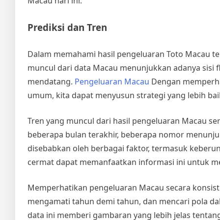
Macau hari ini.
Prediksi dan Tren
Dalam memahami hasil pengeluaran Toto Macau terki
muncul dari data Macau menunjukkan adanya sisi f
mendatang.
Pengeluaran Macau
Dengan memperhat
umum, kita dapat menyusun strategi yang lebih bai
Tren yang muncul dari hasil pengeluaran Macau ser
beberapa bulan terakhir, beberapa nomor menunjukka
disebabkan oleh berbagai faktor, termasuk keber
cermat dapat memanfaatkan informasi ini untuk 
Memperhatikan pengeluaran Macau secara konsis
mengamati tahun demi tahun, dan mencari pola d
data ini memberi gambaran yang lebih jelas tenta