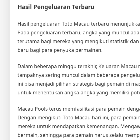
Hasil Pengeluaran Terbaru
Hasil pengeluaran Toto Macau terbaru menunjukk
Pada pengeluaran terbaru, angka yang muncul adalah
terutama bagi mereka yang mengikuti statistik da
baru bagi para penyuka permainan.
Dalam beberapa minggu terakhir, Keluaran Macau m
tampaknya sering muncul dalam beberapa pengel
ini bisa menjadi pilihan strategis bagi pemain di 
untuk menentukan angka-angka yang memiliki potens
Macau Pools terus memfasilitasi para pemain deng
Dengan mengikuti Toto Macau hari ini, para pema
mereka untuk mendapatkan kemenangan. Mengawasi 
bermain, sehingga para pemain harus selalu mempe