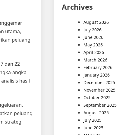
Archives
August 2026
enggemar.
July 2026
an utama,
June 2026
rikan peluang
May 2026
April 2026
March 2026
 7 dan 22
February 2026
angka-angka
January 2026
nalisis hasil
December 2025
November 2025
October 2025
ngeluaran.
September 2025
August 2025
katkan peluang
July 2025
m strategi
June 2025