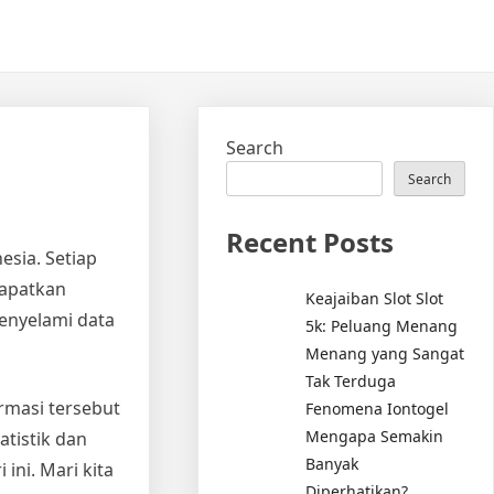
Search
Search
Recent Posts
sia. Setiap
dapatkan
Keajaiban Slot Slot
enyelami data
5k: Peluang Menang
Menang yang Sangat
Tak Terduga
rmasi tersebut
Fenomena Iontogel
Mengapa Semakin
tistik dan
Banyak
ni. Mari kita
Diperhatikan?