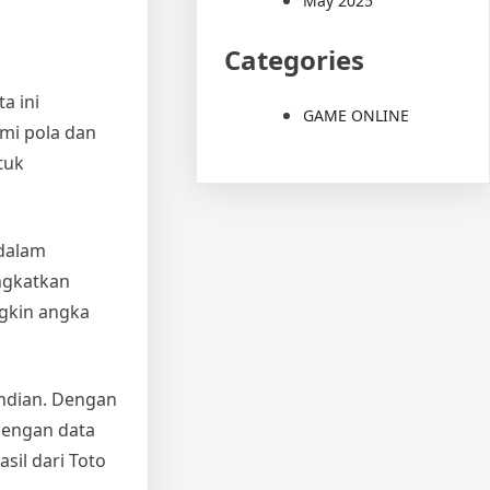
May 2025
Categories
a ini
GAME ONLINE
mi pola dan
tuk
 dalam
ngkatkan
gkin angka
undian. Dengan
dengan data
il dari Toto